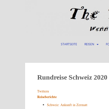
S
k
i
p
t
o
m
a
STARTSEITE
REISEN
F
i
n
c
o
n
t
Rundreise Schweiz 2020
e
n
Twittern
t
Reiseberichte
Schweiz: Ankunft in Zermatt