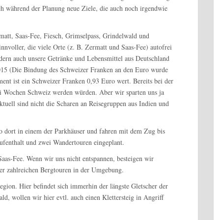
ch während der Planung neue Ziele, die auch noch irgendwie
att, Saas-Fee, Fiesch, Grimselpass, Grindelwald und
nvoller, die viele Orte (z. B. Zermatt und Saas-Fee) autofrei
ondern auch unsere Getränke und Lebensmittel aus Deutschland
2015 (Die Bindung des Schweizer Franken an den Euro wurde
ent ist ein Schweizer Franken 0,93 Euro wert. Bereits bei der
ei Wochen Schweiz werden würden. Aber wir sparten uns ja
ktuell sind nicht die Scharen an Reisegruppen aus Indien und
o dort in einem der Parkhäuser und fahren mit dem Zug bis
ufenthalt und zwei Wandertouren eingeplant.
Saas-Fee. Wenn wir uns nicht entspannen, besteigen wir
er zahlreichen Bergtouren in der Umgebung.
egion. Hier befindet sich immerhin der längste Gletscher der
, wollen wir hier evtl. auch einen Klettersteig in Angriff