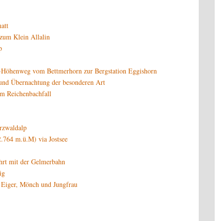
att
zum Klein Allalin
p
öhenweg vom Bettmerhorn zur Bergstation Eggishorn
 und Übernachtung der besonderen Art
um Reichenbachfall
rzwaldalp
.764 m.ü.M) via Jostsee
rt mit der Gelmerbahn
ig
 Eiger, Mönch und Jungfrau