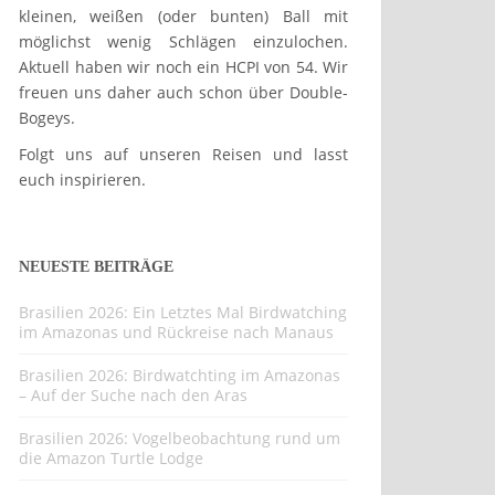
kleinen, weißen (oder bunten) Ball mit
möglichst wenig Schlägen einzulochen.
Aktuell haben wir noch ein HCPI von 54. Wir
freuen uns daher auch schon über Double-
Bogeys.
Folgt uns auf unseren Reisen und lasst
euch inspirieren.
NEUESTE BEITRÄGE
Brasilien 2026: Ein Letztes Mal Birdwatching
im Amazonas und Rückreise nach Manaus
Brasilien 2026: Birdwatchting im Amazonas
– Auf der Suche nach den Aras
Brasilien 2026: Vogelbeobachtung rund um
die Amazon Turtle Lodge