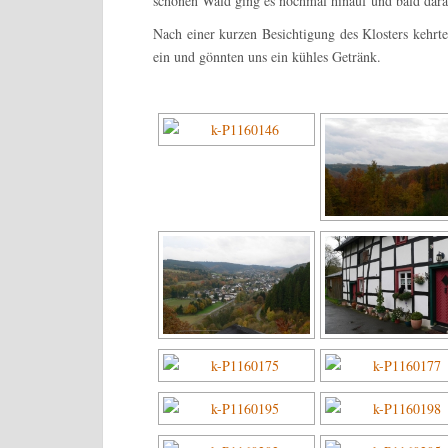
schönen Wald ging es nochmal hinauf und bald dara
Nach einer kurzen Besichtigung des Klosters kehrte
ein und gönnten uns ein kühles Getränk.