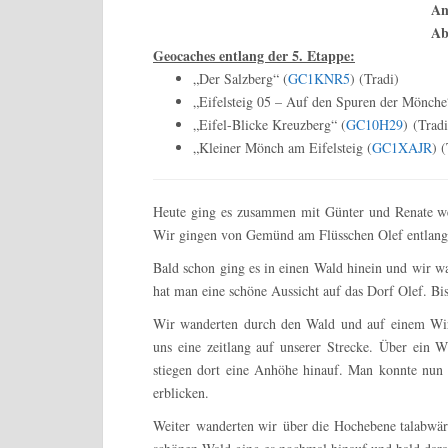
An
Ab
Geocaches entlang der 5. Etappe:
„Der Salzberg“ (
GC1KNR5
) (Tradi)
„Eifelsteig 05 – Auf den Spuren der Mönche
„Eifel-Blicke Kreuzberg“ (
GC10H29
) (Tradi
„Kleiner Mönch am Eifelsteig (
GC1XAJR
) 
Heute ging es zusammen mit Günter und Renate wei
Wir gingen von Gemünd am Flüsschen Olef entlang, 
Bald schon ging es in einen Wald hinein und wir w
hat man eine schöne Aussicht auf das Dorf Olef. Bis
Wir wanderten durch den Wald und auf einem Wirt
uns eine zeitlang auf unserer Strecke. Über ein 
stiegen dort eine Anhöhe hinauf. Man konnte nun 
erblicken.
Weiter wanderten wir über die Hochebene talabwär