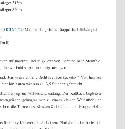
stiege: 515m
stiege: 340m
“ (
GC1X4F1
) (Multi entlang der 5. Etappe des Eifelsteiges)
)
(Tradi)
ter auf unserer Eifelsteig-Tour von Gemünd nach Steinfeld.
bis wir bald serpentinenartig anstiegen.
anderten weiter entlang Richtung „Kuckucksley“. Von hier aus
 hier hin hatten wir nun ca. 3,5 Stunden gebraucht.
schaftsweg am Waldesrand entlang. Der Kallbach begleitete
Wiesengelände gelangten wir zu einem kleinen Waldstück und
schon die Türme des Klosters Steinfeld – dem Etappenziel –
ts Richtung Kuttenbach. Auf einem Pfad durch den herbstlich