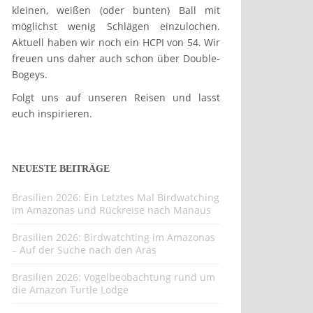
kleinen, weißen (oder bunten) Ball mit
möglichst wenig Schlägen einzulochen.
Aktuell haben wir noch ein HCPI von 54. Wir
freuen uns daher auch schon über Double-
Bogeys.
Folgt uns auf unseren Reisen und lasst
euch inspirieren.
NEUESTE BEITRÄGE
Brasilien 2026: Ein Letztes Mal Birdwatching
im Amazonas und Rückreise nach Manaus
Brasilien 2026: Birdwatchting im Amazonas
– Auf der Suche nach den Aras
Brasilien 2026: Vogelbeobachtung rund um
die Amazon Turtle Lodge