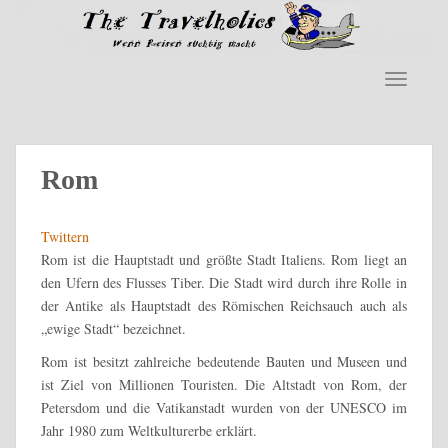
S
k
i
p
TOGGLE
t
o
m
a
Rom
i
n
Twittern
c
Rom ist die Hauptstadt und größte Stadt Italiens. Rom liegt an
o
den Ufern des Flusses Tiber. Die Stadt wird durch ihre Rolle in
n
der Antike als Hauptstadt des Römischen Reichsauch auch als
t
„ewige Stadt“ bezeichnet.
e
n
Rom ist besitzt zahlreiche bedeutende Bauten und Museen und
t
ist Ziel von Millionen Touristen. Die Altstadt von Rom, der
Petersdom und die Vatikanstadt wurden von der UNESCO im
Jahr 1980 zum
Weltkulturerbe
erklärt.