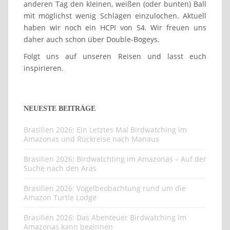
anderen Tag den kleinen, weißen (oder bunten) Ball
mit möglichst wenig Schlägen einzulochen. Aktuell
haben wir noch ein HCPI von 54. Wir freuen uns
daher auch schon über Double-Bogeys.
Folgt uns auf unseren Reisen und lasst euch
inspirieren.
NEUESTE BEITRÄGE
Brasilien 2026: Ein Letztes Mal Birdwatching im
Amazonas und Rückreise nach Manaus
Brasilien 2026: Birdwatchting im Amazonas – Auf der
Suche nach den Aras
Brasilien 2026: Vogelbeobachtung rund um die
Amazon Turtle Lodge
Brasilien 2026: Das Abenteuer Birdwatching im
Amazonas kann beginnen