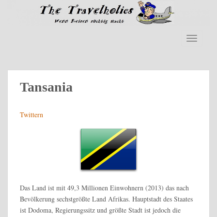
S
k
i
p
TOGGLE
t
o
m
a
Tansania
i
n
Twittern
c
o
n
t
e
n
t
Das Land ist mit 49,3 Millionen Einwohnern (2013) das nach
Bevölkerung sechstgrößte Land Afrikas. Hauptstadt des Staates
ist Dodoma, Regierungssitz und größte Stadt ist jedoch die