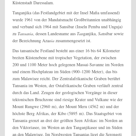
Küstenstadt Daressalam.
Tanganjika (das Festlandgebiet mit der Insel Mafia umfassend)
wurde 1961 von der Mandatsmacht Großbritannien unabhängig
und verband sich 1964 mit Sansibar (Inseln Pemba und Unguja)
zu
Tansania
, dessen Landesname aus
Tan
ganjika,
Sa
nsibar sowie
der Bezeichnung Aza
nia
zusammengesetzt ist.
Das tansanische Festland besteht aus einer 16 bis 64 Kilometer
breiten Küstenebene mit tropischer Vegetation, der zwischen
200 und 1100 Meter hoch gelegenen Massai-Savanne im Norden
und einem Hochplateau im Süden (900–1200 Meter), das bis
zum Malawisee reicht. Der Zentralafrikanische Graben berührt
Tansania im Westen, der Ostafrikanische Graben verläuft zentral
durch das Land. Zeugen der geologischen Vorgänge in dieser
tektonischen Bruchzone sind riesige Krater und Vulkane wie der
Mount Rungwe (2960 m), der Mount Meru (4562 m) und der
höchste Berg Afrikas, der Kibo (5895 m). Das Staatsgebiet von
Tansania grenzt an drei der größten Seen Afrikas: im Norden an
den Viktoriasee, im Westen an den Tanganjikasee und im Süden
an den Malawisee. Im Nordwesten Tansanias liegt die Serengeti