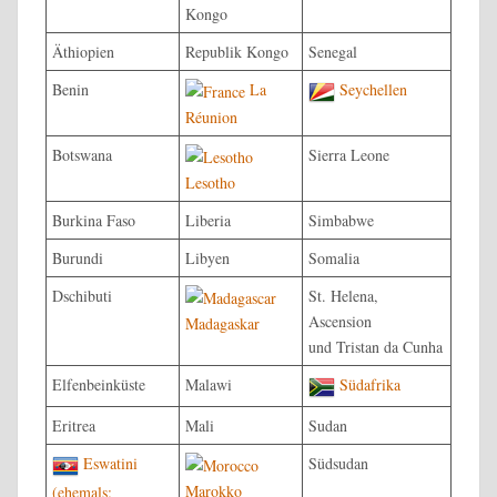
Kongo
Äthiopien
Republik Kongo
Senegal
Benin
La
Seychellen
Réunion
Botswana
Sierra Leone
Lesotho
Burkina Faso
Liberia
Simbabwe
Burundi
Libyen
Somalia
Dschibuti
St. Helena,
Ascension
Madagaskar
und Tristan da Cunha
Elfenbeinküste
Malawi
Südafrika
Eritrea
Mali
Sudan
Eswatini
Südsudan
Marokko
(ehemals: