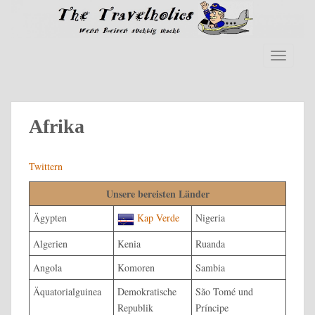
S
k
i
p
TOGGLE
t
o
m
a
Afrika
i
n
Twittern
c
o
Unsere bereisten Länder
n
t
Ägypten
Kap Verde
Nigeria
e
Algerien
Kenia
Ruanda
n
t
Angola
Komoren
Sambia
Äquatorialguinea
Demokratische
São Tomé und
Republik
Príncipe