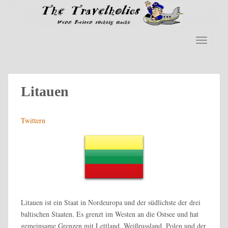
S
k
i
p
TOGGLE
t
o
m
a
Litauen
i
n
Twittern
c
o
n
t
e
n
t
Litauen ist ein Staat in Nordeuropa und der südlichste der drei
baltischen Staaten. Es grenzt im Westen an die Ostsee und hat
gemeinsame Grenzen mit Lettland, Weißrussland, Polen und der