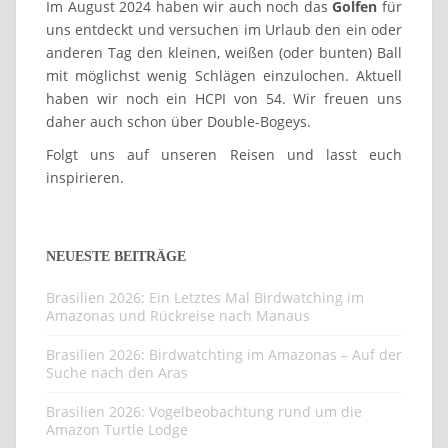
Im August 2024 haben wir auch noch das
Golfen
für
uns entdeckt und versuchen im Urlaub den ein oder
anderen Tag den kleinen, weißen (oder bunten) Ball
mit möglichst wenig Schlägen einzulochen. Aktuell
haben wir noch ein HCPI von 54. Wir freuen uns
daher auch schon über Double-Bogeys.
Folgt uns auf unseren Reisen und lasst euch
inspirieren.
NEUESTE BEITRÄGE
Brasilien 2026: Ein Letztes Mal Birdwatching im
Amazonas und Rückreise nach Manaus
Brasilien 2026: Birdwatchting im Amazonas – Auf der
Suche nach den Aras
Brasilien 2026: Vogelbeobachtung rund um die
Amazon Turtle Lodge