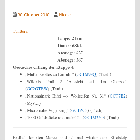
30. Oktober 2010
Nicole
Twittern
Länge: 21km
Dauer: 6Std.
Anstiege: 627
Abstiege: 567
Geocaches entlang der Etappe 4:
„Mutter Gottes zu Eínruhr“ (
GC1M99Q
) (Tradi)
„Wildnis Trail 2 (Aussicht auf den Obersee“
(
GC2GTEW
) (Tradi)
„Nationalpark Eifel –> Wollseifen Nr. 31“ (
GCT7E2
)
(Mystery)
„Micro nahe Vogelsang“ (
GCTAC3
) (Tradi)
„1000 Goldstücke und mehr!!!“ (
GC1M2Y0
) (Tradi)
Endlich konnten Marcel und ich mal wieder dem Eifelsteig