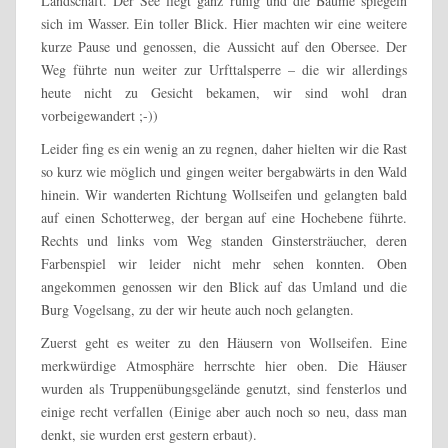
Landschaft. Der See liegt ganz ruhig und die Bäume spiegeln
sich im Wasser. Ein toller Blick. Hier machten wir eine weitere
kurze Pause und genossen, die Aussicht auf den Obersee. Der
Weg führte nun weiter zur Urfttalsperre – die wir allerdings
heute nicht zu Gesicht bekamen, wir sind wohl dran
vorbeigewandert ;-))
Leider fing es ein wenig an zu regnen, daher hielten wir die Rast
so kurz wie möglich und gingen weiter bergabwärts in den Wald
hinein. Wir wanderten Richtung Wollseifen und gelangten bald
auf einen Schotterweg, der bergan auf eine Hochebene führte.
Rechts und links vom Weg standen Ginstersträucher, deren
Farbenspiel wir leider nicht mehr sehen konnten. Oben
angekommen genossen wir den Blick auf das Umland und die
Burg Vogelsang, zu der wir heute auch noch gelangten.
Zuerst geht es weiter zu den Häusern von Wollseifen. Eine
merkwürdige Atmosphäre herrschte hier oben. Die Häuser
wurden als Truppenübungsgelände genutzt, sind fensterlos und
einige recht verfallen (Einige aber auch noch so neu, dass man
denkt, sie wurden erst gestern erbaut).