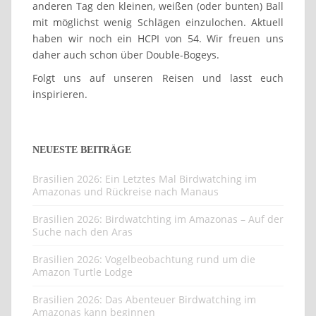
anderen Tag den kleinen, weißen (oder bunten) Ball
mit möglichst wenig Schlägen einzulochen. Aktuell
haben wir noch ein HCPI von 54. Wir freuen uns
daher auch schon über Double-Bogeys.
Folgt uns auf unseren Reisen und lasst euch
inspirieren.
NEUESTE BEITRÄGE
Brasilien 2026: Ein Letztes Mal Birdwatching im
Amazonas und Rückreise nach Manaus
Brasilien 2026: Birdwatchting im Amazonas – Auf der
Suche nach den Aras
Brasilien 2026: Vogelbeobachtung rund um die
Amazon Turtle Lodge
Brasilien 2026: Das Abenteuer Birdwatching im
Amazonas kann beginnen