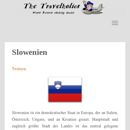
S
k
i
p
TOGGLE
t
o
m
a
Slowenien
i
n
Twittern
c
o
n
t
e
n
t
Slowenien ist ein demokratischer Staat in Europa, der an Italien,
Österreich, Ungarn, und an Kroatien grenzt. Hauptstadt und
zugleich größte Stadt des Landes ist das zentral gelegene