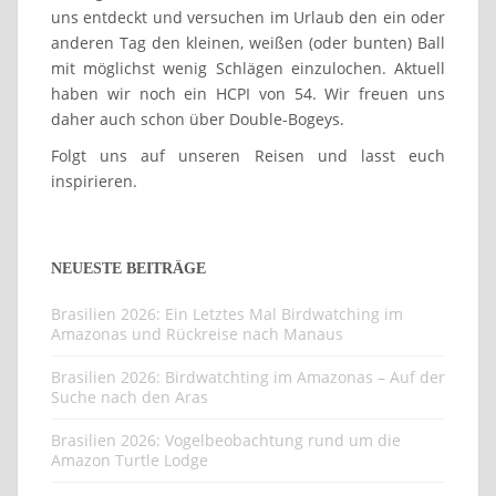
uns entdeckt und versuchen im Urlaub den ein oder
anderen Tag den kleinen, weißen (oder bunten) Ball
mit möglichst wenig Schlägen einzulochen. Aktuell
haben wir noch ein HCPI von 54. Wir freuen uns
daher auch schon über Double-Bogeys.
Folgt uns auf unseren Reisen und lasst euch
inspirieren.
NEUESTE BEITRÄGE
Brasilien 2026: Ein Letztes Mal Birdwatching im
Amazonas und Rückreise nach Manaus
Brasilien 2026: Birdwatchting im Amazonas – Auf der
Suche nach den Aras
Brasilien 2026: Vogelbeobachtung rund um die
Amazon Turtle Lodge