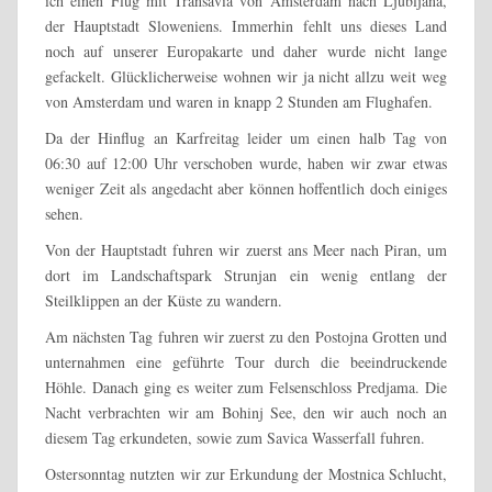
ich einen Flug mit Transavia von Amsterdam nach Ljubljana,
der Hauptstadt Sloweniens. Immerhin fehlt uns dieses Land
noch auf unserer Europakarte und daher wurde nicht lange
gefackelt. Glücklicherweise wohnen wir ja nicht allzu weit weg
von Amsterdam und waren in knapp 2 Stunden am Flughafen.
Da der Hinflug an Karfreitag leider um einen halb Tag von
06:30 auf 12:00 Uhr verschoben wurde, haben wir zwar etwas
weniger Zeit als angedacht aber können hoffentlich doch einiges
sehen.
Von der Hauptstadt fuhren wir zuerst ans Meer nach Piran, um
dort im Landschaftspark Strunjan ein wenig entlang der
Steilklippen an der Küste zu wandern.
Am nächsten Tag fuhren wir zuerst zu den Postojna Grotten und
unternahmen eine geführte Tour durch die beeindruckende
Höhle. Danach ging es weiter zum Felsenschloss Predjama. Die
Nacht verbrachten wir am Bohinj See, den wir auch noch an
diesem Tag erkundeten, sowie zum Savica Wasserfall fuhren.
Ostersonntag nutzten wir zur Erkundung der Mostnica Schlucht,