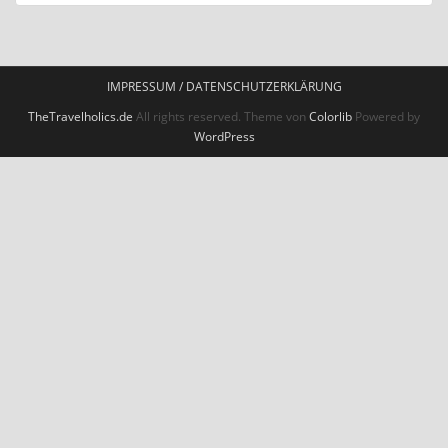
IMPRESSUM / DATENSCHUTZERKLÄRUNG
TheTravelholics.de
All rights reserved. Theme von
Colorlib
Powered by
WordPress