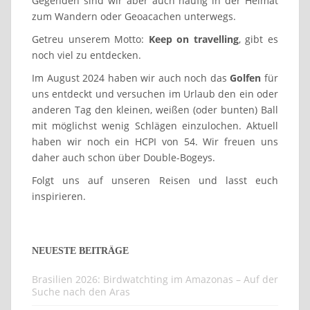
Gegenden sind wir aber auch häufig in der Heimat
zum Wandern oder Geoacachen unterwegs.
Getreu unserem Motto:
Keep on travelling
, gibt es
noch viel zu entdecken.
Im August 2024 haben wir auch noch das
Golfen
für
uns entdeckt und versuchen im Urlaub den ein oder
anderen Tag den kleinen, weißen (oder bunten) Ball
mit möglichst wenig Schlägen einzulochen. Aktuell
haben wir noch ein HCPI von 54. Wir freuen uns
daher auch schon über Double-Bogeys.
Folgt uns auf unseren Reisen und lasst euch
inspirieren.
NEUESTE BEITRÄGE
Brasilien 2026: Birdwatchting im Amazonas – Auf der
Suche nach den Aras