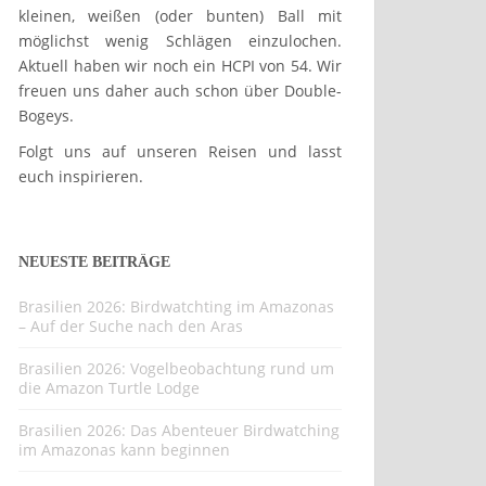
kleinen, weißen (oder bunten) Ball mit
möglichst wenig Schlägen einzulochen.
Aktuell haben wir noch ein HCPI von 54. Wir
freuen uns daher auch schon über Double-
Bogeys.
Folgt uns auf unseren Reisen und lasst
euch inspirieren.
NEUESTE BEITRÄGE
Brasilien 2026: Birdwatchting im Amazonas
– Auf der Suche nach den Aras
Brasilien 2026: Vogelbeobachtung rund um
die Amazon Turtle Lodge
Brasilien 2026: Das Abenteuer Birdwatching
im Amazonas kann beginnen