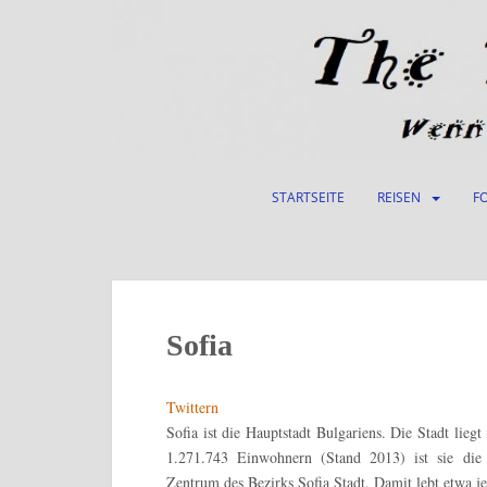
S
k
i
p
t
o
m
a
STARTSEITE
REISEN
F
i
n
c
o
n
t
Sofia
e
n
Twittern
t
Sofia ist die Hauptstadt Bulgariens. Die Stadt lie
1.271.743 Einwohnern (Stand 2013) ist sie die 
Zentrum des Bezirks Sofia Stadt. Damit lebt etwa je