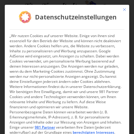
S
Mit die
k
Datenschutzeinstellungen
i
p
TOGGLE
t
„Wir nutzen Cookies auf unserer Website. Einige von ihnen sind
o
essenziell für den Betrieb der Website und können nicht deaktiviert
m
werden. Andere Cookies helfen uns, die Website zu verbessern,
a
Inhalte zu personalisieren und Werbung anzupassen. Google
Venezuela 2013
AdSense wird eingesetzt, um Anzeigen zu schalten. Dabei werden
i
Cookies verwendet, um personalisierte Werbung basierend auf
n
deinen Interessen anzuzeigen. Die Anzeigen werden nur geladen,
Twittern
wenn du dem Marketing-Cookies zustimmst. Ohne Zustimmung
c
werden nur nicht-personalisierte Anzeigen angezeigt. Du kannst
Reiseberichte
o
deine Einstellungen jederzeit ändern oder Cookies ablehnen.
n
Weitere Informationen findest du in unserer Datenschutzerklärung.
Venezuela: Anreise nach Caracas
Wir benötigen Ihre Einwilligung, damit wir und unsere 981 Partner
t
Venezuela: Wandern im Sierra Nevada Nationalpark in
Cookies und andere Technologien verwenden können, um Ihnen
e
den Anden
relevante Inhalte und Werbung zu liefern. Auf diese Weise
n
finanzieren und optimieren wir unsere Website.
Venezuela: In Mucuruba
Personenbezogene Daten können verarbeitet werden (z. B.
t
Venezuela: Auf dem höchsten Pass und zur Laguna
Erkennungsmerkmale, IP-Adressen), z. B. für personalisierte
Victoria
Anzeigen und Inhalte oder zur Messung von Anzeigen und Inhalten.
Einige unserer
981 Partner
verarbeiten Ihre Daten (jederzeit
Venezuela: Hato el Cedral
widerrufbar) auf der Grundlage eines
berechtigten Interesses
.