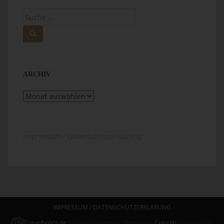
Suche
nach:
ARCHIV
Archiv
Impressum / Datenschutzerklärung
IMPRESSUM / DATENSCHUTZERKLÄRUNG
TheTravelholics.de
All rights reserved. Theme von
Colorlib
Powered by