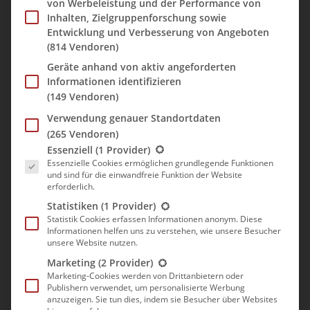
von Werbeleistung und der Performance von
Inhalten, Zielgruppenforschung sowie
Der Alitalia Super-Deal. Auf der japanischen Seite wurde vor
Entwicklung und Verbesserung von Angeboten
einiger Zeit eine Aktion gestartet, bei der 25.000 Yen (ca. 240€)
(814 Vendoren)
bei der Buchung eines Fluges auf der Alitalia-Seite gespart
Geräte anhand von aktiv angeforderten
werden konnten. Leider hatte Alitalia vergessen, diesen Deal auf
Informationen identifizieren
bestimmte Flüge bzw. Personen (wie z. B. nur Leute aus Japan
(149 Vendoren)
mit Flügen aus Japan) zu begrenzen. Auf Facebook sprach sich
dies schnell herum. So entdeckten auch Marcel und ich dieses
Verwendung genauer Standortdaten
Top Angebot. Denn mit 240€/Person konnte man einige Ziele
(265 Vendoren)
Es folgt eine Liste der Service-Gruppen, für die eine Einwill
günstig anfliegen. So ging es bspw. für 44€ nach New York oder
Essenziell
(1 Provider)
sogar für 0,00€ von Frankfurt nach Italien (Rom, Mailand,
Essenzielle Cookies ermöglichen grundlegende Funktionen
und sind für die einwandfreie Funktion der Website
Venedig etc.). Wir aber entschieden uns für Caracas. Das
erforderlich.
einzige, was ich von dieser Stadt wusste, war dass sie in
Statistiken
(1 Provider)
Venezuela liegt und die Anden nicht weit sind. Ohne weiter zu
Statistik Cookies erfassen Informationen anonym. Diese
überlegen, buchten wir auf der japanischen Alitalia-Seite eine
Informationen helfen uns zu verstehen, wie unsere Besucher
Verbindung von Venedig nach Caracas und zurück nach Brüssel.
unsere Website nutzen.
Abzüglich der 25.000 Yen kam jeder auf einen Flugpreis von
Marketing
(2 Provider)
131,00€. Ein unschlagbar günstiges Angebot für Südamerika.
Marketing-Cookies werden von Drittanbietern oder
Publishern verwendet, um personalisierte Werbung
Nach zahlreichen weiteren Buchungen anderer Nutzer entdeckte
anzuzeigen. Sie tun dies, indem sie Besucher über Websites