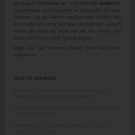
Im August 2024 haben wir auch noch das
Golfen
für
uns entdeckt und versuchen im Urlaub den ein oder
anderen Tag den kleinen, weißen (oder bunten) Ball
mit möglichst wenig Schlägen einzulochen. Aktuell
haben wir noch ein HCPI von 54. Wir freuen uns
daher auch schon über Double-Bogeys.
Folgt uns auf unseren Reisen und lasst euch
inspirieren.
NEUESTE BEITRÄGE
Brasilien 2026: Ein Letztes Mal Birdwatching im
Amazonas und Rückreise nach Manaus
Brasilien 2026: Birdwatchting im Amazonas – Auf der
Suche nach den Aras
Brasilien 2026: Vogelbeobachtung rund um die
Amazon Turtle Lodge