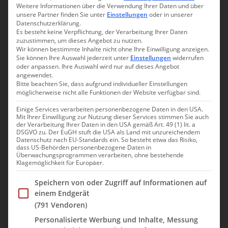
Venezuela: Tiersafari in den Llanos
Weitere Informationen über die Verwendung Ihrer Daten und über
Venezuela: Fahrt ins Orinoco Camp
unsere Partner finden Sie unter
Einstellungen
oder in unserer
Datenschutzerklärung.
Venezuela: In der grünen Hölle
Es besteht keine Verpflichtung, der Verarbeitung Ihrer Daten
Venezuela: Kanutour im Orinoco Delta
zuzustimmen, um dieses Angebot zu nutzen.
Wir können bestimmte Inhalte nicht ohne Ihre Einwilligung anzeigen.
Venezuela: Abschied vom Orinoco
Sie können Ihre Auswahl jederzeit unter
Einstellungen
widerrufen
Venezuela: Heimreise nach Deutschland
oder anpassen. Ihre Auswahl wird nur auf dieses Angebot
angewendet.
Bitte beachten Sie, dass aufgrund individueller Einstellungen
möglicherweise nicht alle Funktionen der Website verfügbar sind.
Sehenswürdigkeiten
Einige Services verarbeiten personenbezogene Daten in den USA.
Anden und Pico Bolivar
Mit Ihrer Einwilligung zur Nutzung dieser Services stimmen Sie auch
Die venezolanische Tiefebene Los Llanos
der Verarbeitung Ihrer Daten in den USA gemäß Art. 49 (1) lit. a
DSGVO zu. Der EuGH stuft die USA als Land mit unzureichendem
Orinoco Delta
Datenschutz nach EU-Standards ein. So besteht etwa das Risiko,
Gran Sabana und die Tafelberge
dass US-Behörden personenbezogene Daten in
Überwachungsprogrammen verarbeiten, ohne bestehende
Roraima Nationalpark
Klagemöglichkeit für Europäer.
Salto Angel
Im Folgenden finden Sie eine Liste der Zwecke des IAB Trans
Los Roques
Speichern von oder Zugriff auf Informationen auf
Isla Margarita
einem Endgerät
(791 Vendoren)
Personalisierte Werbung und Inhalte, Messung
Unsere Reiseroute