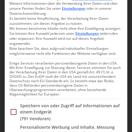
Weitere Informationen über die Verwendung Ihrer Daten und über
Einwohner auf einer Fläche von 30.528 Quadratkilometern.
unsere Partner finden Sie unter
Einstellungen
oder in unserer
Datenschutzerklärung.
Seit der Unabhängigkeit 1830 und Verfassungsgebung 1831 ist
Es besteht keine Verpflichtung, der Verarbeitung Ihrer Daten
Belgien eine konstitutionelle Erbmonarchie
. Der Norden des
zuzustimmen, um dieses Angebot zu nutzen.
Wir können bestimmte Inhalte nicht ohne Ihre Einwilligung anzeigen.
Landes mit den Flamen ist niederländisches, der Süden mit den
Sie können Ihre Auswahl jederzeit unter
Einstellungen
widerrufen
Wallonen französisches Sprachgebiet. Brüssel ist offiziell
oder anpassen. Ihre Auswahl wird nur auf dieses Angebot
zweisprachig, faktisch aber mehrheitlich frankophon.
Im Osten
angewendet.
Bitte beachten Sie, dass aufgrund individueller Einstellungen
sind Hochdeutsch und westmitteldeutsche Mundarten verbreitet.
möglicherweise nicht alle Funktionen der Website verfügbar sind.
Belgien ist Gründungsmitglied der Europäischen
Einige Services verarbeiten personenbezogene Daten in den USA.
Wirtschaftsgemeinschaft (EWG), der heutigen Europäischen
Mit Ihrer Einwilligung zur Nutzung dieser Services stimmen Sie auch
der Verarbeitung Ihrer Daten in den USA gemäß Art. 49 (1) lit. a
Union (EU), deren wichtigste Institutionen in seiner Hauptstadt
DSGVO zu. Der EuGH stuft die USA als Land mit unzureichendem
Brüssel ihren Sitz haben. Der belgische Staat ist des Weiteren
Datenschutz nach EU-Standards ein. So besteht etwa das Risiko,
dass US-Behörden personenbezogene Daten in
neben den Niederlanden und Luxemburg Mitglied in der
Überwachungsprogrammen verarbeiten, ohne bestehende
Wirtschaftsunion Benelux.
Klagemöglichkeit für Europäer.
Offizielle Währung Belgiens ist der Euro (EUR).
Im Folgenden finden Sie eine Liste der Zwecke des IAB Trans
Speichern von oder Zugriff auf Informationen auf
einem Endgerät
(791 Vendoren)
Unser Besuch in:
Personalisierte Werbung und Inhalte, Messung
Brüssel