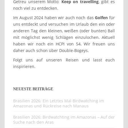
Getreu unserem Motto:
Keep on travelling
, gibt es
noch viel zu entdecken.
Im August 2024 haben wir auch noch das
Golfen
für
uns entdeckt und versuchen im Urlaub den ein oder
anderen Tag den kleinen, weißen (oder bunten) Ball
mit möglichst wenig Schlägen einzulochen. Aktuell
haben wir noch ein HCPI von 54. Wir freuen uns
daher auch schon über Double-Bogeys.
Folgt uns auf unseren Reisen und lasst euch
inspirieren.
NEUESTE BEITRÄGE
Brasilien 2026: Ein Letztes Mal Birdwatching im
Amazonas und Rückreise nach Manaus
Brasilien 2026: Birdwatchting im Amazonas – Auf der
Suche nach den Aras