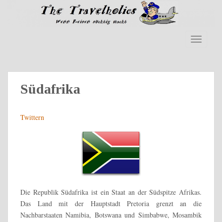
S
k
i
p
TOGGLE
t
o
m
a
Südafrika
i
n
Twittern
c
o
n
t
e
n
t
Die Republik Südafrika ist ein Staat an der Südspitze Afrikas.
Das Land mit der Hauptstadt Pretoria grenzt an die
Nachbarstaaten Namibia, Botswana und Simbabwe, Mosambik