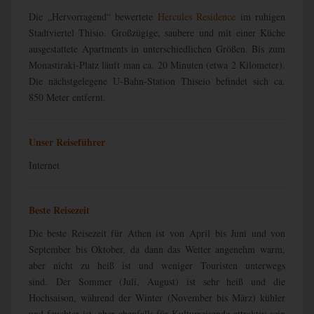
Die „Hervorragend“ bewertete
Hercules Residence
im ruhigen
Stadtviertel Thisio. Großzügige, saubere und mit einer Küche
ausgestattete Apartments in unterschiedlichen Größen. Bis zum
Monastiraki-Platz läuft man ca. 20 Minuten (etwa 2 Kilometer).
Die nächstgelegene U-Bahn-Station Thiseio befindet sich ca.
850 Meter entfernt.
Unser Reiseführer
Internet
Beste Reisezeit
Die beste Reisezeit für Athen ist von
April bis Juni und von
September bis Oktober
, da dann das Wetter angenehm warm,
aber nicht zu heiß ist und weniger Touristen unterwegs
sind.
Der Sommer (Juli, August) ist sehr heiß und die
Hochsaison, während der Winter (November bis März) kühler
und feuchter ist, aber ebenfalls für Kulturreisende attraktiv sein