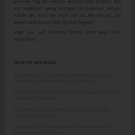
anderen Tag den kleinen, weißen (oder bunten) Ball
mit möglichst wenig Schlägen einzulochen. Aktuell
haben wir noch ein HCPI von 54. Wir freuen uns
daher auch schon über Double-Bogeys.
Folgt uns auf unseren Reisen und lasst euch
inspirieren.
NEUESTE BEITRÄGE
Brasilien 2026: Ein Letztes Mal Birdwatching im
Amazonas und Rückreise nach Manaus
Brasilien 2026: Birdwatchting im Amazonas – Auf der
Suche nach den Aras
Brasilien 2026: Vogelbeobachtung rund um die
Amazon Turtle Lodge
Brasilien 2026: Das Abenteuer Birdwatching im
Amazonas kann beginnen