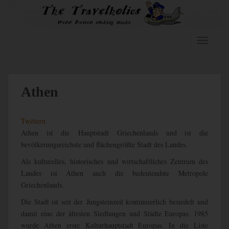
S
k
i
p
TOGGLE
t
o
m
a
Athen
i
n
Twittern
c
Athen ist die Hauptstadt Griechenlands und ist die
o
bevölkerungsreichste und flächengrößte Stadt des Landes.
n
t
Als kulturelles, historisches und wirtschaftliches Zentrum des
e
Landes ist Athen auch die bedeutendste Metropole
n
Griechenlands.
t
Die Stadt ist seit der Jungsteinzeit kontinuierlich besiedelt
und
damit eine der ältesten Siedlungen und Städte Europas. 1985
wurde Athen erste Kulturhauptstadt Europas. In die Liste