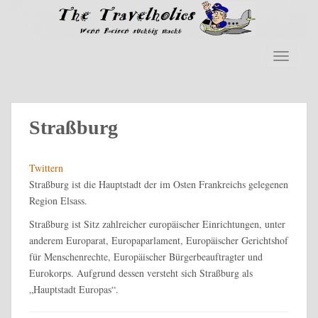
S
k
i
p
TOGGLE
t
o
m
a
Straßburg
i
n
Twittern
c
Straßburg ist die Hauptstadt der im Osten Frankreichs gelegenen
o
Region Elsass.
n
t
Straßburg ist Sitz zahlreicher europäischer Einrichtungen, unter
e
anderem Europarat, Europaparlament, Europäischer Gerichtshof
n
für Menschenrechte, Europäischer Bürgerbeauftragter und
t
Eurokorps. Aufgrund dessen versteht sich Straßburg als
„Hauptstadt Europas“.