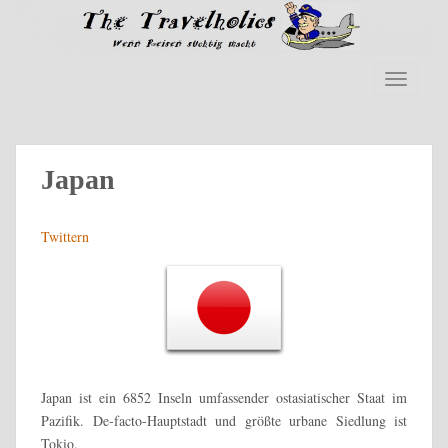
S
k
i
p
TOGGLE
t
o
m
a
Japan
i
n
Twittern
c
o
n
t
e
n
t
Japan ist ein 6852 Inseln umfassender ostasiatischer Staat im
Pazifik. De-facto-Hauptstadt und größte urbane Siedlung ist
Tokio.