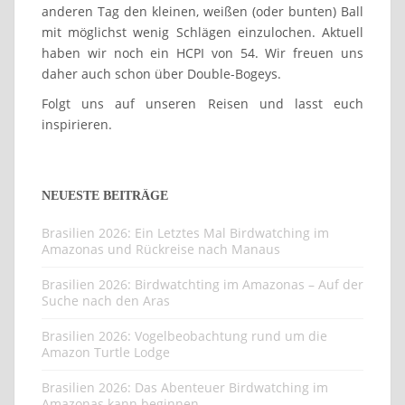
anderen Tag den kleinen, weißen (oder bunten) Ball
mit möglichst wenig Schlägen einzulochen. Aktuell
haben wir noch ein HCPI von 54. Wir freuen uns
daher auch schon über Double-Bogeys.
Folgt uns auf unseren Reisen und lasst euch
inspirieren.
NEUESTE BEITRÄGE
Brasilien 2026: Ein Letztes Mal Birdwatching im
Amazonas und Rückreise nach Manaus
Brasilien 2026: Birdwatchting im Amazonas – Auf der
Suche nach den Aras
Brasilien 2026: Vogelbeobachtung rund um die
Amazon Turtle Lodge
Brasilien 2026: Das Abenteuer Birdwatching im
Amazonas kann beginnen