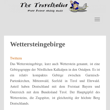
S
k
i
p
TOGGLE
t
o
m
a
Wettersteingebirge
i
n
Twittern
c
Das Wettersteingebirge, kurz auch Wetterstein genannt, ist eine
o
Gebirgsgruppe der Nördlichen Kalkalpen in den Ostalpen. Es ist
n
ein relativ kompaktes Gebirge zwischen Garmisch-
t
Partenkirchen, Mittenwald, Seefeld in Tirol und Ehrwald.
e
Anteil haben Deutschland mit dem Freistaat Bayern und
n
Österreich mit dem Bundesland Tirol. Der Hauptgipfel des
t
Wettersteins, die Zugspitze, ist gleichzeitig der höchste Berg
Deutschlands.