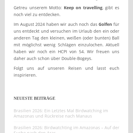
Getreu unserem Motto:
Keep on travelling
, gibt es
noch viel zu entdecken.
Im August 2024 haben wir auch noch das
Golfen
für
uns entdeckt und versuchen im Urlaub den ein oder
anderen Tag den kleinen, weißen (oder bunten) Ball
mit möglichst wenig Schlägen einzulochen. Aktuell
haben wir noch ein HCPI von 54. Wir freuen uns
daher auch schon über Double-Bogeys.
Folgt uns auf unseren Reisen und lasst euch
inspirieren.
NEUESTE BEITRÄGE
Brasilien 2026: Ein Letztes Mal Birdwatching im
Amazonas und Rückreise nach Manaus
Brasilien 2026: Birdwatchting im Amazonas – Auf der
Suche nach den Aras