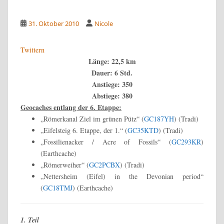
31. Oktober 2010
Nicole
Twittern
Länge: 22,5 km
Dauer: 6 Std.
Anstiege: 350
Abstiege: 380
Geocaches entlang der 6. Etappe:
„Römerkanal Ziel im grünen Pütz“ (
GC187YH
) (Tradi)
„Eifelsteig 6. Etappe, der 1.“ (
GC35KTD
) (Tradi)
„Fossilienacker / Acre of Fossils“ (
GC293KR
)
(Earthcache)
„Römerweiher“ (
GC2PCBX
) (Tradi)
„Nettersheim (Eifel) in the Devonian period“
(
GC18TMJ
) (Earthcache)
1. Teil