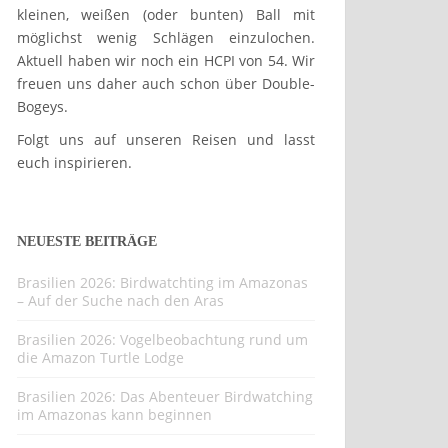
kleinen, weißen (oder bunten) Ball mit
möglichst wenig Schlägen einzulochen.
Aktuell haben wir noch ein HCPI von 54. Wir
freuen uns daher auch schon über Double-
Bogeys.
Folgt uns auf unseren Reisen und lasst
euch inspirieren.
NEUESTE BEITRÄGE
Brasilien 2026: Birdwatchting im Amazonas
– Auf der Suche nach den Aras
Brasilien 2026: Vogelbeobachtung rund um
die Amazon Turtle Lodge
Brasilien 2026: Das Abenteuer Birdwatching
im Amazonas kann beginnen