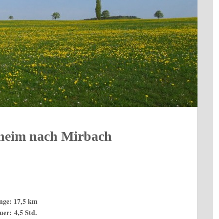
nheim nach Mirbach
nge: 17,5 km
uer: 4,5 Std.