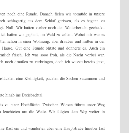
lten noch eine Runde. Danach fielen wir totmüde in unsere
och schlagartig aus dem Schlaf gerissen, als es begann zu
gt. Null. Wir hatten vorher noch den Wetterbericht gecheckt.
lich hatten wir geplant, im Wald zu zelten. Wobei mir war es
itter schon in einer Wohnung, aber draußen und mitten in der
 Hause. Gut eine Stunde blitzte und donnerte es. Auch ein
emlich frisch. Ich war sooo froh, als die Nacht vorbei war.
uch noch draußen zu verbringen, doch ich wusste bereits jetzt,
stückten eine Kleinigkeit, packten die Sachen zusammen und
te hinab ins Dreisbachtal.
bis zu einer Hochfläche. Zwischen Wiesen führte unser Weg
en leuchteten um die Wette. Wir folgten dem Weg weiter in
ne Rast ein und wanderten über eine Hauptstraße hinüber fast