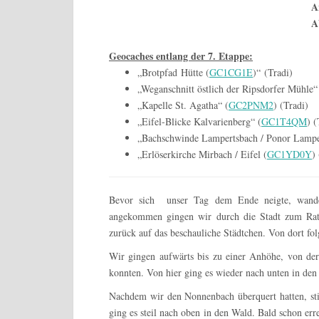
A
A
Geocaches entlang der 7. Etappe:
„Brotpfad Hütte (
GC1CG1E
)“ (Tradi)
„Weganschnitt östlich der Ripsdorfer Mühle“
„Kapelle St. Agatha“ (
GC2PNM2
) (Tradi)
„Eifel-Blicke Kalvarienberg“ (
GC1T4QM
) (
„Bachschwinde Lampertsbach / Ponor Lampe
„Erlöserkirche Mirbach / Eifel (
GC1YD0Y
)
Bevor sich unser Tag dem Ende neigte, wande
angekommen gingen wir durch die Stadt zum Ratha
zurück auf das beschauliche Städtchen. Von dort f
Wir gingen aufwärts bis zu einer Anhöhe, von de
konnten. Von hier ging es wieder nach unten in den
Nachdem wir den Nonnenbach überquert hatten, sti
ging es steil nach oben in den Wald. Bald schon err