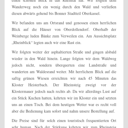
einen schönen Blick in das Rheintal hat. Wir folgten dem
Wanderweg noch ein wenig durch den Wald und verließen
diesen abwärts gehend bis Bonner Stadtteil Oberkassel.
Wir befanden uns am Ortsrand und genossen einen herrlichen
Blick auf die Häuser von Oberdollendorf. Oberhalb der
Weinberge luden Bänke zum Verweilen ein. Am Aussichtsplatz
„Rheinblick“ legten auch wir eine Rast ein.
Wir folgten weiter der asphaltierten Straße und gingen alsbald
wieder in den Wald hinein. Lange folgten wir dem Waldweg
jedoch nicht, sondern überquerten eine Landstraße und
wanderten am Waldesrand weiter. Mit herrlichem Blick auf die
saftig grünen Wiesen erreichten wir nach 45 Minuten das
Kloster Heisterbach. Der Rheinsteig zweigt vor der
Klostermauer jedoch nach rechts ab. Da wir allerdings Lust auf
ein Stück Kuchen hatten, kehrten wir im Kloster ein und setzten
uns an einen Tisch. Bei dem heutigen Wetter war es recht voll
aber die Bedienung kam sofort und nahm unsere Bestellung auf.
Die Preise sind für solch einen touristisch frequentierten Ort
sehr human. Nach der Stärkung kehrten wir zum Rheinsteig