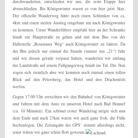
durchwanderten, entschieden wir uns, die erste Etappe hier
abzuschließen. Bis Königswinter waren es von hier jetzt 3km.
Der offizielle Wanderweg hätte noch einen Schlenker von ca.
4km und einen steilen Anstieg eingebaut um nach Königswinter
zu kommen. Unser Wanderführer empfahl hier an der Schranke
hinab zur Hauptstraße zu gehen und mit dem Bus von der
Haltestelle „Rosenauer Weg“ nach Königswinter zu fahren. Da
der Bus jedoch nur einmal die Stunde (immer um „21“) fuhr
und wir diesen gerade verpasst hatten, wanderten wir entlang
der Landstraße auf einem Fußgängerweg hinab ins Tal. Die 3km
zogen sich ziemlich aber wir konnten noch einmal einen tollen
Blick auf den Petersberg, das Hotel und den Drachenfels
werfen.
Gegen 17:00 Uhr erreichten wir den Bahnhof von Königswinter
und fuhren mit dem Auto zu unserem Hotel nach Bad Honnef
(ca. 10 Minuten). Ein schöner erster Wandertag neigte sich nun
dem Ende und nach 23km waren wir auch ganz froh, die Füße
hochzulegen. Die Zeitangabe des GPS´ stimmt allerdings nicht,
sonst wären wir ganz schön flott gewesen
.