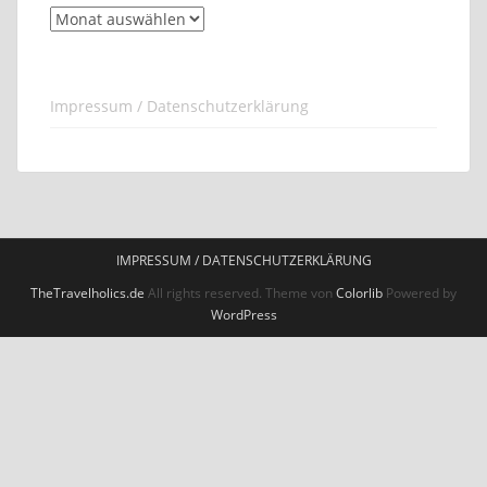
Archiv
Impressum / Datenschutzerklärung
IMPRESSUM / DATENSCHUTZERKLÄRUNG
TheTravelholics.de
All rights reserved. Theme von
Colorlib
Powered by
WordPress