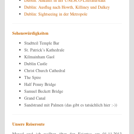
Dublin: Ankunft in der UNESCO-Literaturstadt
Dublin: Ausflug nach Howth, Killiney und Dalkey
Dublin: Sightseeing in der Metropole
Sehenswürdigkeiten
Stadtteil Temple Bar
St. Patrick’s Kathedrale
Kilmainham Gaol
Dublin Castle
Christ Church Cathedral
The Spire
Half Penny Bridge
Samuel Beckett Bridge
Grand Canal
Sandstrand mit Palmen (das gibt es tatsächlich hier :-))
Unsere Reiseroute
Marcel und ich wollten über den Feiertag am 01.11.2013