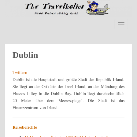
S
k
i
p
TOGGLE
t
o
m
a
Dublin
i
n
Twittern
c
Dublin ist die Hauptstadt und größte Stadt der Republik Irland.
o
Sie liegt an der Ostküste der Insel Irland, an der Mündung des
n
Flusses Liffey in die Dublin Bay. Dublin liegt durchschnittlich
t
20 Meter über dem Meeresspiegel. Die Stadt ist das
e
Finanzzentrum von Irland.
n
t
Reiseberichte