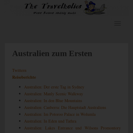
S
k
i
p
TOGGLE
t
o
m
a
Australien zum Ersten
i
n
Twittern
c
Reiseberichte
o
n
Australien: Der erste Tag in Sydney
t
Australien: Manly Scenic Walkway
e
Australien: In den Blue Mountains
n
Australien: Canberra: Die Hauptstadt Australiens
t
Australien: Im Potoroo Palace in Wolumla
Australien: In Eden und Tathra
Australien: Lakes Entrance und Wilsons Promontory