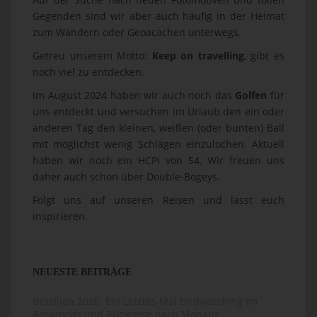
Gegenden sind wir aber auch häufig in der Heimat
zum Wandern oder Geoacachen unterwegs.
Getreu unserem Motto:
Keep on travelling
, gibt es
noch viel zu entdecken.
Im August 2024 haben wir auch noch das
Golfen
für
uns entdeckt und versuchen im Urlaub den ein oder
anderen Tag den kleinen, weißen (oder bunten) Ball
mit möglichst wenig Schlägen einzulochen. Aktuell
haben wir noch ein HCPI von 54. Wir freuen uns
daher auch schon über Double-Bogeys.
Folgt uns auf unseren Reisen und lasst euch
inspirieren.
NEUESTE BEITRÄGE
Brasilien 2026: Ein Letztes Mal Birdwatching im
Amazonas und Rückreise nach Manaus