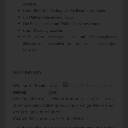
gefallen.
Einen Besuch in Sydney und Melbourne einplanen
Ins Outback fahren oder fliegen
Die Pinguinparade auf Phillip Island anschauen
Einen Rundflug machen
Sich selbst versorgen und auf Campingplätzen
übernachten. Australien ist ein sehr hochpreisiges
Reiseland
DAS SIND WIR
Wir sind
Nicole
und
Marcel
; zwei
reisebegeisterte Weltenbummler, die trotz
stinknormalen Vollzeitjobs, schon einige Flecken auf
der Erde gesehen haben.
(Aktuell 80 Länder, ca. 32% der Welt)
Auf der Suche nach neuen Fotomotiven und tollen