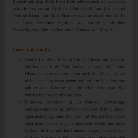
Brabant und dem Black River Peak unternahmen wir auch zwei
geführte Touren zur Île Plate (Flat Island), zur Îlot Gabriel
(Gabriel Island), zur Ile au Phare (Leuchtturminsel) und der Ile
aux Cerfs. Absolutes Highlight war ein Flug mit dem
Wasserflugzeug über den berühmten Unterwasser-Wasserfall.
Unsere Unterkünfte
Choisy Les Bains in Mont Choisy (Bewertung: Gut) im
Norden der Insel: Wir fanden es sehr schön hier.
Überzeugt hatte uns vor allem auch die Küche, da wir
nicht jeden Tag essen gehen wollten. Im Schlafzimmer
gab es eine Klimaanlage, die schön leise war. Wir
würden hier wieder übernachten
Fullmoon Apartment in La Gaulette (Bewertung:
Außergewöhnlich) im Süwesten der Insel: Schöne, kleine
Apartmentanlage ohne Pool aber mit Dachterrasse. Unser
Apartment hatte eine gut ausgestattete Küche und einen
Balkon mit Blick auf den Sonnenuntergang am Le Morne
Brabant. Einzig die Klimaanlage direkt über dem Bett