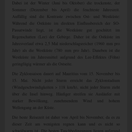
Dabei ist der Winter (Juni bis Oktober) die trockenste, der
Sommer (Dezember bis April) die feuchteste Jahreszeit.
Auffällig sind die Kontraste zwischen Ost- und Westküste:
Während die Ostküste im direkten Einflussbereich der SO-
Passatwinde liegt, ist die Westküste gut geschützt im
Regenschatten (Lee) der Gebirge. Daher ist die Ostküste im
Jahresverlauf etwa 2,5 Mal niederschlagsreicher (1960 mm pro
Jahr) als die Westküste (780 mm pro Jahr). Daneben ist die
Westküste im Jahresmittel aufgrund des Lee-Effektes (Föhn)
geringfügig wärmer als die Ostseite.
Die Zyklonsaison dauert auf Mauritius vom 15. November bis
15. Mai. Nicht jeder Sturm erreicht das Zyklonstadium
(Windgeschwindigkeiten > 118 km/h), nicht jeder Sturm zieht
über die Insel hinweg. Häufiger streifen sie Ausläufer mit
starker Bewölkung, zunehmendem Wind und hohem
Wellengang an der Küste.
Die beste Reisezeit ist daher von April bis November, da es zu
dieser Zeit am wenigsten regnen kann und es nicht so
schwülwarm ist. Die besten Tauchbedingungen liegen aufgrund