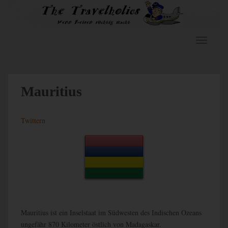
S
k
i
p
TOGGLE
t
o
m
a
Mauritius
i
n
Twittern
c
o
n
t
e
n
t
Mauritius ist ein Inselstaat im Südwesten des Indischen Ozeans
ungefähr 870 Kilometer östlich von Madagaskar.