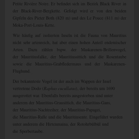
Petite Rivière Noire. Er befindet sich im Bezirk Black River in
der Black-River-Bergkette. Gefolgt wird er von den beiden
Gipfeln des Pieter Both (820 m) und des Le Pouce (811 m) der
Moka-Port-Louis-Kette.
Wie häufig auf isolierten Inseln ist die Fauna von Mauritius
nicht sehr artenreich, hat aber einen hohen Anteil endemischer
Arten. Dazu zählen bspw. der Maskarenen-Brillenvogel,
der Mauritiusfalke, der Mauritiussittich und die Rosentaube
sowie die Mauritius-Grabfledermaus und der Maskarenen-
Flughund.
Der bekannteste Vogel ist der auch im Wappen der Insel
vertretene Dodo (
Raphus cucullatus
), der bereits um 1690
ausgerottet war. Ebenfalls bereits ausgestorben sind unter
anderem der Mauritius-Grausittich, die Mauritius-Gans,
der Mauritius-Nachtreiher, der Mauritius-Papagei,
die Mauritius-Ralle und die Mauritiusente. Eingeführt wurden
unter anderem die Hirtenmaina, der Rotohrbülbül und
die Sperbertaube.