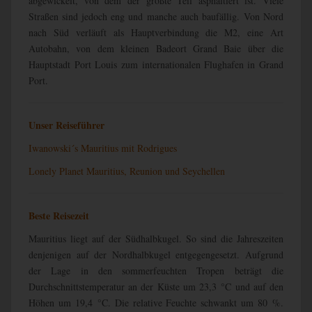
abgewickelt, von dem der größte Teil asphaltiert ist. Viele
Straßen sind jedoch eng und manche auch baufällig. Von Nord
nach Süd verläuft als Hauptverbindung die M2, eine Art
Autobahn, von dem kleinen Badeort Grand Baie über die
Hauptstadt Port Louis zum internationalen Flughafen in Grand
Port.
Unser Reiseführer
Iwanowski´s Mauritius mit Rodrigues
Lonely Planet Mauritius,
Reunion
und Seychellen
Beste Reisezeit
Mauritius liegt auf der Südhalbkugel. So sind die Jahreszeiten
denjenigen auf der Nordhalbkugel entgegengesetzt. Aufgrund
der Lage in den sommerfeuchten Tropen beträgt die
Durchschnittstemperatur an der Küste um 23,3 °C und auf den
Höhen um 19,4 °C. Die relative Feuchte schwankt um 80 %.