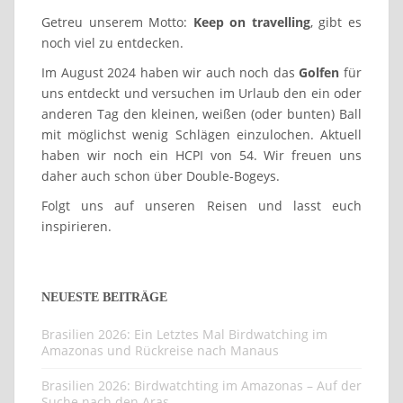
Getreu unserem Motto:
Keep on travelling
, gibt es
noch viel zu entdecken.
Im August 2024 haben wir auch noch das
Golfen
für
uns entdeckt und versuchen im Urlaub den ein oder
anderen Tag den kleinen, weißen (oder bunten) Ball
mit möglichst wenig Schlägen einzulochen. Aktuell
haben wir noch ein HCPI von 54. Wir freuen uns
daher auch schon über Double-Bogeys.
Folgt uns auf unseren Reisen und lasst euch
inspirieren.
NEUESTE BEITRÄGE
Brasilien 2026: Ein Letztes Mal Birdwatching im
Amazonas und Rückreise nach Manaus
Brasilien 2026: Birdwatchting im Amazonas – Auf der
Suche nach den Aras