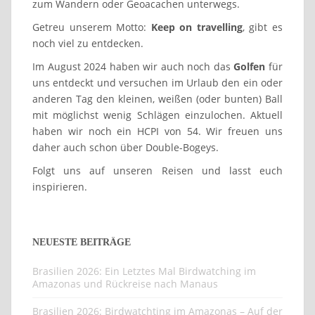
Weltenbummler, die trotz stinknormalen Vollzeitjobs,
schon einige Flecken auf der Erde gesehen haben.
(Aktuell 80 Länder, ca. 32% der Welt)
Auf der Suche nach neuen Fotomotiven und tollen
Gegenden sind wir aber auch häufig in der Heimat
zum Wandern oder Geoacachen unterwegs.
Getreu unserem Motto:
Keep on travelling
, gibt es
noch viel zu entdecken.
Im August 2024 haben wir auch noch das
Golfen
für
uns entdeckt und versuchen im Urlaub den ein oder
anderen Tag den kleinen, weißen (oder bunten) Ball
mit möglichst wenig Schlägen einzulochen. Aktuell
haben wir noch ein HCPI von 54. Wir freuen uns
daher auch schon über Double-Bogeys.
Folgt uns auf unseren Reisen und lasst euch
inspirieren.