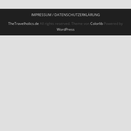
Impressum / Datenschutzerklärung
IMPRESSUM / DATENSCHUTZERKLÄRUNG
TheTravelholics.de
All rights reserved. Theme von
Colorlib
Powered by
WordPress