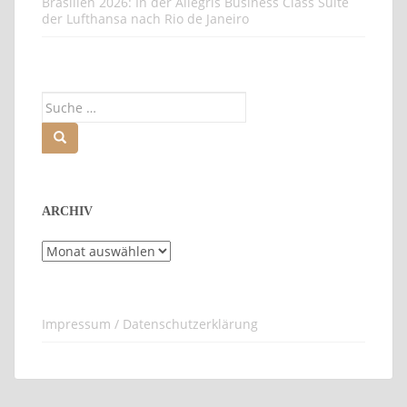
Brasilien 2026: Besuch der brasilianischen Seite der
Foz do Iguazu Wasserfälle
Brasilien 2026: Golfrunde auf den ersten neun
Löchern auf dem Iguassu Falls 18-Loch-Golfplatz
Brasilien 2026: In der Allegris Business Class Suite
der Lufthansa nach Rio de Janeiro
Suche
nach:
ARCHIV
Archiv