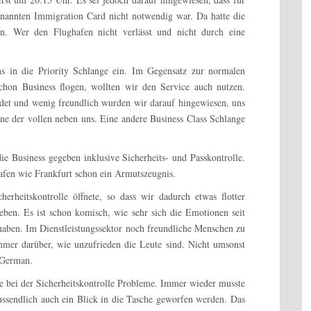
enannten Immigration Card nicht notwendig war. Da hatte die
on. Wer den Flughafen nicht verlässt und nicht durch eine
uns in die Priority Schlange ein. Im Gegensatz zur normalen
on Business flogen, wollten wir den Service auch nutzen.
det und wenig freundlich wurden wir darauf hingewiesen, uns
ine der vollen neben uns. Eine andere Business Class Schlange
ie Business gegeben inklusive Sicherheits- und Passkontrolle.
afen wie Frankfurt schon ein Armutszeugnis.
rheitskontrolle öffnete, so dass wir dadurch etwas flotter
ben. Es ist schon komisch, wie sehr sich die Emotionen seit
aben. Im Dienstleistungssektor noch freundliche Menschen zu
mmer darüber, wie unzufrieden die Leute sind. Nicht umsonst
 German.
 bei der Sicherheitskontrolle Probleme. Immer wieder musste
ussendlich auch ein Blick in die Tasche geworfen werden. Das