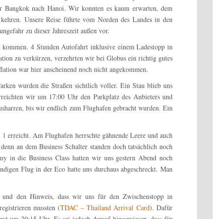
ber Bangkok nach Hanoi. Wir konnten es kaum erwarten, dem
u kehren. Unsere Reise führte vom Norden des Landes in den
ngefahr zu dieser Jahreszeit außen vor.
t kommen. 4 Stunden Autofahrt inklusive einem Ladestopp in
tion zu verkürzen, verzehrten wir bei Globus ein richtig gutes
nflation war hier anscheinend noch nicht angekommen.
ken wurden die Straßen sichtlich voller. Ein Stau blieb uns
 erreichten wir um 17:00 Uhr den Parkplatz des Anbieters und
usharren, bis wir endlich zum Flughafen gebracht wurden. Ein
 1 erreicht. Am Flughafen herrschte gähnende Leere und auch
 denn an dem Business Schalter standen doch tatsächlich noch
y in die Business Class hatten wir uns gestern Abend noch
ündigen Flug in der Eco hatte uns durchaus abgeschreckt. Man
s und den Hinweis, dass wir uns für den Zwischenstopp in
egistrieren mussten (
TDAC – Thailand Arrival Card
). Dafür
rst um 20:15 Uhr. Es sei jedoch darauf hingewiesen, dass für