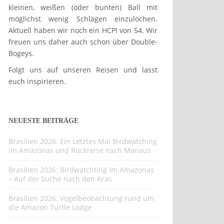
kleinen, weißen (oder bunten) Ball mit
möglichst wenig Schlägen einzulochen.
Aktuell haben wir noch ein HCPI von 54. Wir
freuen uns daher auch schon über Double-
Bogeys.
Folgt uns auf unseren Reisen und lasst
euch inspirieren.
NEUESTE BEITRÄGE
Brasilien 2026: Ein Letztes Mal Birdwatching
im Amazonas und Rückreise nach Manaus
Brasilien 2026: Birdwatchting im Amazonas
– Auf der Suche nach den Aras
Brasilien 2026: Vogelbeobachtung rund um
die Amazon Turtle Lodge