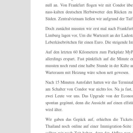
null an. Von Frankfurt flogen wir mit Condor ü
nass-kalten deutschen Herbstwetter den Rücken z
Süden. Zentralvietnam ließen wir aufgrund der Taifu
Doch zunächst mussten wir erst mal nach Frankfur
Limburg lagen vor, Um die Wartezeit an der Ladesta
Leberkäsebrötchen für einen Euro. Die steigende I
Auf den letzten 60 Kilometern zum Parkplatz MyPar
allerdings erspart. Fast pünktlich auf die Minute
mussten noch rund eine halbe Stunde in der Kälte a
Warteraum mit Heizung wäre schon nett gewesen.
Nach 15 Minuten Autofahrt hatten wir das Terminal
am Schalter von Condor war nichts los. Na ja fast,
zwei Leute vor uns. Das Upgrade von der Econom
spontan gegönnt, denn die Aussicht auf einen elfst
wird älter.
Wir gaben das Gepäck auf, erhielten die Ticket
Thailand noch online auf einer Immigration-Seite r
sollten wir noch Zeit haben, denn der Abflug war e