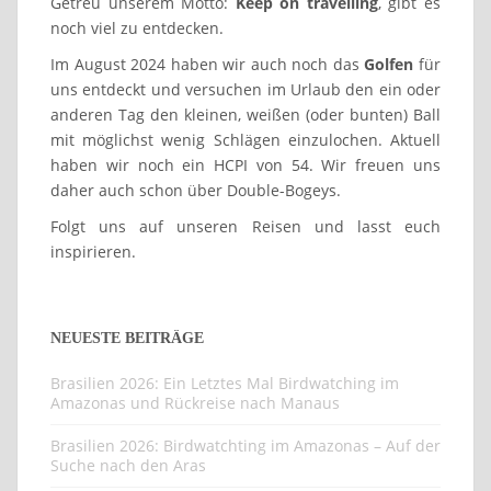
Getreu unserem Motto:
Keep on travelling
, gibt es
noch viel zu entdecken.
Im August 2024 haben wir auch noch das
Golfen
für
uns entdeckt und versuchen im Urlaub den ein oder
anderen Tag den kleinen, weißen (oder bunten) Ball
mit möglichst wenig Schlägen einzulochen. Aktuell
haben wir noch ein HCPI von 54. Wir freuen uns
daher auch schon über Double-Bogeys.
Folgt uns auf unseren Reisen und lasst euch
inspirieren.
NEUESTE BEITRÄGE
Brasilien 2026: Ein Letztes Mal Birdwatching im
Amazonas und Rückreise nach Manaus
Brasilien 2026: Birdwatchting im Amazonas – Auf der
Suche nach den Aras