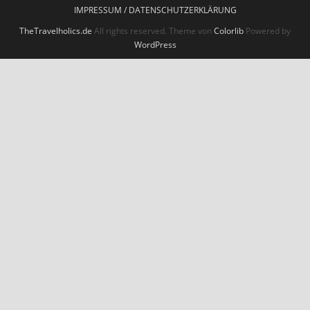
IMPRESSUM / DATENSCHUTZERKLÄRUNG
TheTravelholics.de
All rights reserved. Theme von
Colorlib
Powered by
WordPress