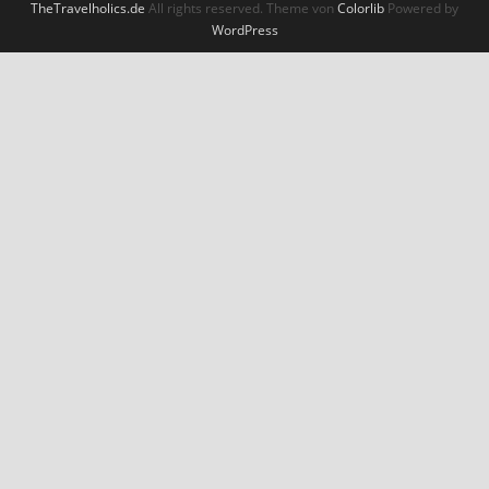
TheTravelholics.de
All rights reserved. Theme von
Colorlib
Powered by
WordPress