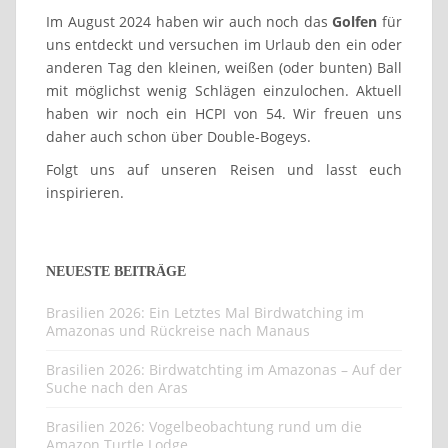
Im August 2024 haben wir auch noch das
Golfen
für
uns entdeckt und versuchen im Urlaub den ein oder
anderen Tag den kleinen, weißen (oder bunten) Ball
mit möglichst wenig Schlägen einzulochen. Aktuell
haben wir noch ein HCPI von 54. Wir freuen uns
daher auch schon über Double-Bogeys.
Folgt uns auf unseren Reisen und lasst euch
inspirieren.
NEUESTE BEITRÄGE
Brasilien 2026: Ein Letztes Mal Birdwatching im
Amazonas und Rückreise nach Manaus
Brasilien 2026: Birdwatchting im Amazonas – Auf der
Suche nach den Aras
Brasilien 2026: Vogelbeobachtung rund um die
Amazon Turtle Lodge