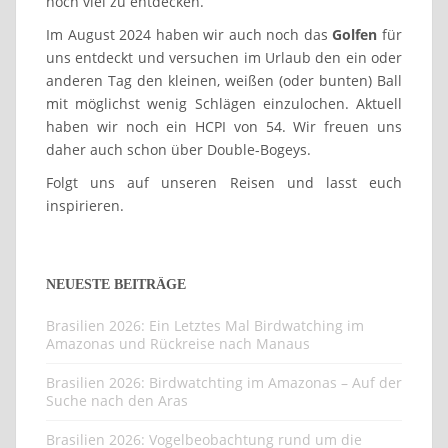
noch viel zu entdecken.
Im August 2024 haben wir auch noch das
Golfen
für
uns entdeckt und versuchen im Urlaub den ein oder
anderen Tag den kleinen, weißen (oder bunten) Ball
mit möglichst wenig Schlägen einzulochen. Aktuell
haben wir noch ein HCPI von 54. Wir freuen uns
daher auch schon über Double-Bogeys.
Folgt uns auf unseren Reisen und lasst euch
inspirieren.
NEUESTE BEITRÄGE
Brasilien 2026: Ein Letztes Mal Birdwatching im
Amazonas und Rückreise nach Manaus
Brasilien 2026: Birdwatchting im Amazonas – Auf der
Suche nach den Aras
Brasilien 2026: Vogelbeobachtung rund um die