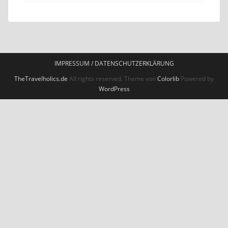
IMPRESSUM / DATENSCHUTZERKLÄRUNG
TheTravelholics.de
All rights reserved. Theme von
Colorlib
Powered by
WordPress