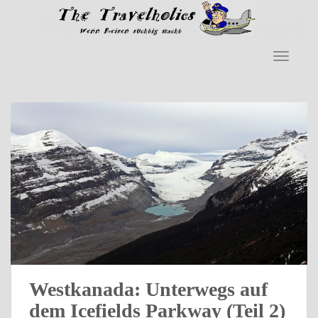
Skip to main content
TOGGLE
Westkanada: Unterwegs auf
dem Icefields Parkway (Teil 2)