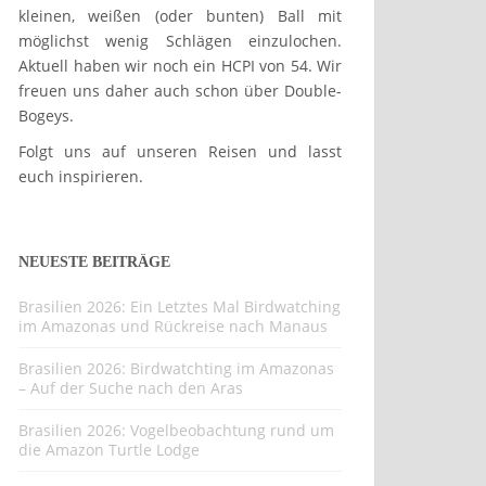
kleinen, weißen (oder bunten) Ball mit
möglichst wenig Schlägen einzulochen.
Aktuell haben wir noch ein HCPI von 54. Wir
freuen uns daher auch schon über Double-
Bogeys.
Folgt uns auf unseren Reisen und lasst
euch inspirieren.
NEUESTE BEITRÄGE
Brasilien 2026: Ein Letztes Mal Birdwatching
im Amazonas und Rückreise nach Manaus
Brasilien 2026: Birdwatchting im Amazonas
– Auf der Suche nach den Aras
Brasilien 2026: Vogelbeobachtung rund um
die Amazon Turtle Lodge