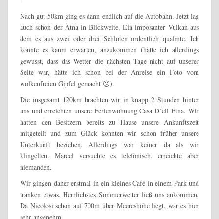
Nach gut 50km ging es dann endlich auf die Autobahn. Jetzt lag
auch schon der Ätna in Blickweite. Ein imposanter Vulkan aus
dem es aus zwei oder drei Schloten ordentlich qualmte. Ich
konnte es kaum erwarten, anzukommen (hätte ich allerdings
gewusst, dass das Wetter die nächsten Tage nicht auf unserer
Seite war, hätte ich schon bei der Anreise ein Foto vom
wolkenfreien Gipfel gemacht 😕).
Die insgesamt 120km brachten wir in knapp 2 Stunden hinter
uns und erreichten unsere Ferienwohnung Casa D´ell Etna. Wir
hatten den Besitzern bereits zu Hause unsere Ankunftszeit
mitgeteilt und zum Glück konnten wir schon früher unsere
Unterkunft beziehen. Allerdings war keiner da als wir
klingelten. Marcel versuchte es telefonisch, erreichte aber
niemanden.
Wir gingen daher erstmal in ein kleines Café in einem Park und
tranken etwas. Herrlichstes Sommerwetter ließ uns ankommen.
Da Nicolosi schon auf 700m über Meereshöhe liegt, war es hier
sehr angenehm.