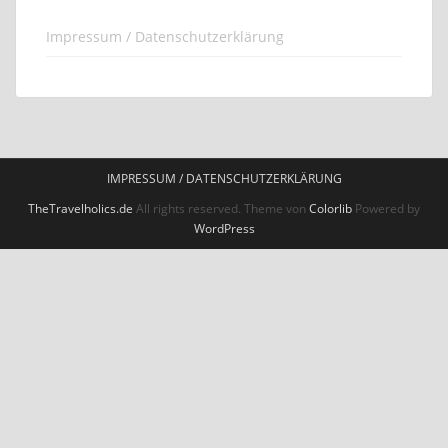
Impressum / Datenschutzerklärung
IMPRESSUM / DATENSCHUTZERKLÄRUNG
TheTravelholics.de
All rights reserved. Theme von
Colorlib
Powered by
WordPress