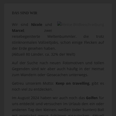
DAS SIND WIR
Wir sind
Nicole
und
Marcel
; zwei
reisebegeisterte Weltenbummler, die trotz
stinknormalen Vollzeitjobs, schon einige Flecken auf
der Erde gesehen haben.
(Aktuell 80 Länder, ca. 32% der Welt)
Auf der Suche nach neuen Fotomotiven und tollen
Gegenden sind wir aber auch häufig in der Heimat
zum Wandern oder Geoacachen unterwegs.
Getreu unserem Motto:
Keep on travelling
, gibt es
noch viel zu entdecken.
Im August 2024 haben wir auch noch das
Golfen
für
uns entdeckt und versuchen im Urlaub den ein oder
anderen Tag den kleinen, weißen (oder bunten) Ball
mit möglichst wenig Schlägen einzulochen. Aktuell