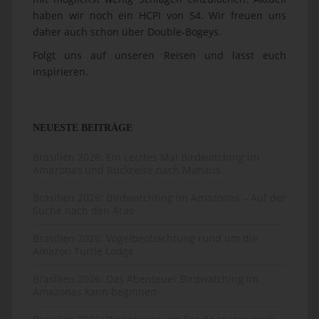
haben wir noch ein HCPI von 54. Wir freuen uns
daher auch schon über Double-Bogeys.
Folgt uns auf unseren Reisen und lasst euch
inspirieren.
NEUESTE BEITRÄGE
Brasilien 2026: Ein Letztes Mal Birdwatching im
Amazonas und Rückreise nach Manaus
Brasilien 2026: Birdwatchting im Amazonas – Auf der
Suche nach den Aras
Brasilien 2026: Vogelbeobachtung rund um die
Amazon Turtle Lodge
Brasilien 2026: Das Abenteuer Birdwatching im
Amazonas kann beginnen