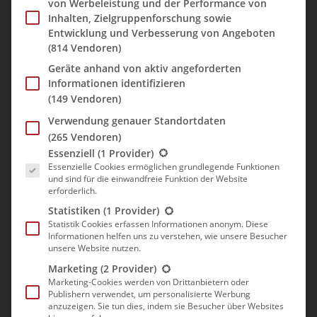
Hause fahren mussten, hatten wir uns für eine Nacht ein Hotel
von Werbeleistung und der Performance von
genommen. Ist ja doch angenehmer bei knapp 1,5 Stunden
Inhalten, Zielgruppenforschung sowie
Fahrt. Das NH-Hotel Köln Altstadt lag nicht nur zentral (bis
Entwicklung und Verbesserung von Angeboten
(814 Vendoren)
zum Heumarkt waren es knapp 10 Minuten zu Fuß), sondern
auch direkt am Rhein.
Geräte anhand von aktiv angeforderten
Informationen identifizieren
Nachdem wir eingecheckt hatten, liefen wir daher zu den
(149 Vendoren)
Kranhäusern, die Marcel gerne mal aus der Nähe betrachten
Verwendung genauer Standortdaten
wollte. Leider fing es an zu regnen und wir liefen im Eiltempo
(265 Vendoren)
nochmal schnell ins Hotel zurück, um einen Regenschirm zu
Es folgt eine Liste der Service-Gruppen, für die eine Einwill
Essenziell
(1 Provider)
holen.
Essenzielle Cookies ermöglichen grundlegende Funktionen
Ein paar Fotos später wurde der Regen jedoch so stark, dass wir
und sind für die einwandfreie Funktion der Website
erforderlich.
auf unser Zimmer gingen und die verbleibende halbe Stunde bis
zur Stadtführung hier verbrachten. Hoffentlich hörte es auf zu
Statistiken
(1 Provider)
Statistik Cookies erfassen Informationen anonym. Diese
regnen. Die Wetterapp war positiv gestimmt.
Informationen helfen uns zu verstehen, wie unsere Besucher
unsere Website nutzen.
Marketing
(2 Provider)
Marketing-Cookies werden von Drittanbietern oder
Publishern verwendet, um personalisierte Werbung
anzuzeigen. Sie tun dies, indem sie Besucher über Websites