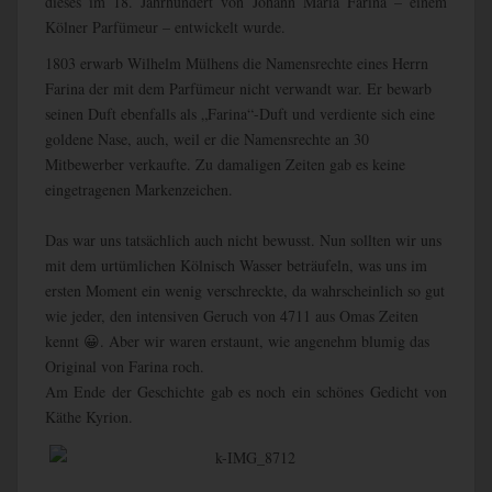
dieses im 18. Jahrhundert von Johann Maria Farina – einem
Kölner Parfümeur – entwickelt wurde.
1803 erwarb Wilhelm Mülhens die Namensrechte eines Herrn
Farina der mit dem Parfümeur nicht verwandt war. Er bewarb
seinen Duft ebenfalls als „Farina“-Duft und verdiente sich eine
goldene Nase, auch, weil er die Namensrechte an 30
Mitbewerber verkaufte. Zu damaligen Zeiten gab es keine
eingetragenen Markenzeichen.
Das war uns tatsächlich auch nicht bewusst. Nun sollten wir uns
mit dem urtümlichen Kölnisch Wasser beträufeln, was uns im
ersten Moment ein wenig verschreckte, da wahrscheinlich so gut
wie jeder, den intensiven Geruch von 4711 aus Omas Zeiten
kennt 😀. Aber wir waren erstaunt, wie angenehm blumig das
Original von Farina roch.
Am Ende der Geschichte gab es noch ein schönes Gedicht von
Käthe Kyrion.