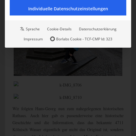
Individuelle Datenschutzeinstellungen
Sprache
Cookie-Details
Datenschutzerklärung
Impressum
Borlabs Cookie - TCF-CMP Id: 323
Wir folgten Hans-Georg nun zum nahegelegenen historischen
Rathaus. Auch hier gab es passenderweise eine historische
Geschichte und die Information, dass das bekannte 4711
Kölnisch Wasser eigentlich gar nicht das Original ist, sondern