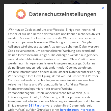
Skip to main content
Mit die
Datenschutzeinstellungen
TOGGLE
„Wir nutzen Cookies auf unserer Website. Einige von ihnen sind
essenziell für den Betrieb der Website und können nicht deaktiviert
werden. Andere Cookies helfen uns, die Website zu verbessern,
Inhalte zu personalisieren und Werbung anzupassen. Google
AdSense wird eingesetzt, um Anzeigen zu schalten. Dabei werden
Cookies verwendet, um personalisierte Werbung basierend auf
deinen Interessen anzuzeigen. Die Anzeigen werden nur geladen,
wenn du dem Marketing-Cookies zustimmst. Ohne Zustimmung
werden nur nicht-personalisierte Anzeigen angezeigt. Du kannst
deine Einstellungen jederzeit ändern oder Cookies ablehnen.
Weitere Informationen findest du in unserer Datenschutzerklärung.
Wir benötigen Ihre Einwilligung, damit wir und unsere 981 Partner
Cookies und andere Technologien verwenden können, um Ihnen
relevante Inhalte und Werbung zu liefern. Auf diese Weise
finanzieren und optimieren wir unsere Website.
Personenbezogene Daten können verarbeitet werden (z. B.
Erkennungsmerkmale, IP-Adressen), z. B. für personalisierte
Köln für Verliebte – Eine
Anzeigen und Inhalte oder zur Messung von Anzeigen und Inhalten.
Einige unserer
981 Partner
verarbeiten Ihre Daten (jederzeit
Liebestour durch die
widerrufbar) auf der Grundlage eines
berechtigten Interesses
.