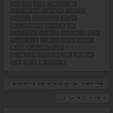
4711
Dom
Farina
Fastnachtsbrunnen
Friedrich Wilhelm III
Hafenstraße
Hans-Georg
Haus Farina
Haus Neuerburg
Heumarkt
Historisches Rathaus
Käthe Kyrion
Köln
köln für verliebte
Kölner Dom
Kölnisch Wasser
Kölsch
Kölsche Amazone
Kranhäuser
Parfüm
Parfümeur
Rathaus
Reiterdenkmal
Römer
Römisch-germanisches Museum
Schäl
Schmitzsäule
Spiele
Tünnes
tünnes und schäl
Beitragsnavigation
Albanien: Fahrt in die Nationalparks Llogara und Divjaka-Karavasta
Spitzbergen: Reise in die Arktis