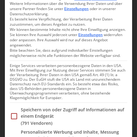
Weitere Informationen über die Verwendung Ihrer Daten und über
Domstadt
unsere Partner finden Sie unter
Einstellungen
oder in unserer
Datenschutzerklärung.
Es besteht keine Verpflichtung, der Verarbeitung Ihrer Daten
14. Juli 2017
Nicole
zuzustimmen, um dieses Angebot zu nutzen.
Wir können bestimmte Inhalte nicht ohne Ihre Einwilligung anzeigen.
Sie können Ihre Auswahl jederzeit unter
Einstellungen
widerrufen
Twittern
oder anpassen. Ihre Auswahl wird nur auf dieses Angebot
angewendet.
Vor einiger Zeit hatte uns Hans-Georg von „
Köln für Verliebte
“
Bitte beachten Sie, dass aufgrund individueller Einstellungen
zu einer besonderen Liebestour durch Köln eingeladen. Liebe
möglicherweise nicht alle Funktionen der Website verfügbar sind.
und Köln? Da gibt es einige Orte – wie wir erfahren durften –
Einige Services verarbeiten personenbezogene Daten in den USA.
an denen die Liebe in der Luft liegt. Köln bei so einer
Mit Ihrer Einwilligung zur Nutzung dieser Services stimmen Sie auch
speziellen Stadtführung erleben zu dürfen, war für ein ganz
der Verarbeitung Ihrer Daten in den USA gemäß Art. 49 (1) lit. a
DSGVO zu. Der EuGH stuft die USA als Land mit unzureichendem
besonderes Erlebnis.
Datenschutz nach EU-Standards ein. So besteht etwa das Risiko,
dass US-Behörden personenbezogene Daten in
Aber von vorne. Am Freitagnachmittag nach der Arbeit
Überwachungsprogrammen verarbeiten, ohne bestehende
Klagemöglichkeit für Europäer.
machten wir uns auf den Weg in die Domstadt. Unsere Tour
durch Köln sollte um 19:00 Uhr beginnen und wir hofften, ohne
Im Folgenden finden Sie eine Liste der Zwecke des IAB Trans
Speichern von oder Zugriff auf Informationen auf
Stau auf der A3 nach Köln zu kommen. Das klappte auch aber
einem Endgerät
nur weil unser Navi uns gar nicht erst auf die A3 schickte 😀.
(791 Vendoren)
Damit wir nach der Stadtführung heute Abend nicht noch nach
Personalisierte Werbung und Inhalte, Messung