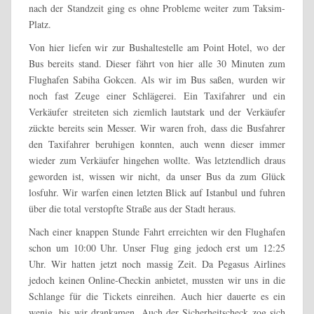
nach der Standzeit ging es ohne Probleme weiter zum Taksim-
Platz.
Von hier liefen wir zur Bushaltestelle am Point Hotel, wo der
Bus bereits stand. Dieser fährt von hier alle 30 Minuten zum
Flughafen Sabiha Gokcen. Als wir im Bus saßen, wurden wir
noch fast Zeuge einer Schlägerei. Ein Taxifahrer und ein
Verkäufer streiteten sich ziemlich lautstark und der Verkäufer
zückte bereits sein Messer. Wir waren froh, dass die Busfahrer
den Taxifahrer beruhigen konnten, auch wenn dieser immer
wieder zum Verkäufer hingehen wollte. Was letztendlich draus
geworden ist, wissen wir nicht, da unser Bus da zum Glück
losfuhr. Wir warfen einen letzten Blick auf Istanbul und fuhren
über die total verstopfte Straße aus der Stadt heraus.
Nach einer knappen Stunde Fahrt erreichten wir den Flughafen
schon um 10:00 Uhr. Unser Flug ging jedoch erst um 12:25
Uhr. Wir hatten jetzt noch massig Zeit. Da Pegasus Airlines
jedoch keinen Online-Checkin anbietet, mussten wir uns in die
Schlange für die Tickets einreihen. Auch hier dauerte es ein
wenig, bis wir drankamen. Auch der Sicherheitscheck zog sich