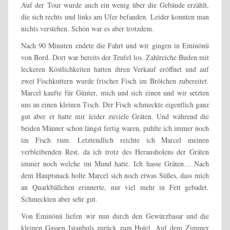
Auf der Tour wurde auch ein wenig über die Gebäude erzählt,
die sich rechts und links am Ufer befanden. Leider konnten man
nichts verstehen. Schön war es aber trotzdem.
Nach 90 Minuten endete die Fahrt und wir gingen in Eminönü
von Bord. Dort war bereits der Teufel los. Zahlreiche Buden mit
leckeren Köstlichkeiten hatten ihren Verkauf eröffnet und auf
zwei Fischkuttern wurde frischer Fisch im Brötchen zubereitet.
Marcel kaufte für Günter, mich und sich einen und wir setzten
uns an einen kleinen Tisch. Der Fisch schmeckte eigentlich ganz
gut aber er hatte mir leider zuviele Gräten. Und während die
beiden Männer schon längst fertig waren, puhlte ich immer noch
im Fisch rum. Letztendlich reichte ich Marcel meinen
verbleibenden Rest, da ich trotz des Herausholens der Gräten
immer noch welche im Mund hatte. Ich hasse Gräten… Nach
dem Hauptsnack holte Marcel sich noch etwas Süßes, dass mich
an Quarkbällchen erinnerte, nur viel mehr in Fett gebadet.
Schmeckten aber sehr gut.
Von Eminönü liefen wir nun durch den Gewürzbasar und die
kleinen Gassen Istanbuls zurück zum Hotel. Auf dem Zimmer