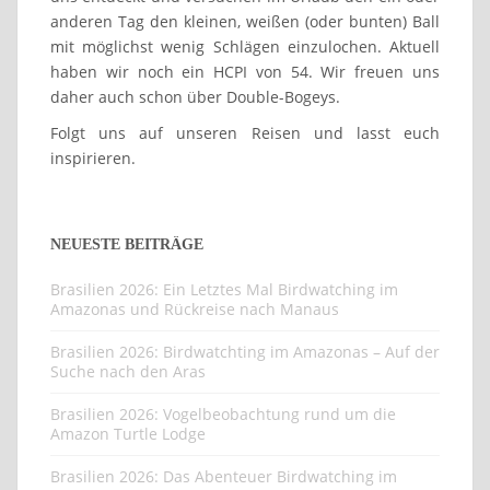
anderen Tag den kleinen, weißen (oder bunten) Ball
mit möglichst wenig Schlägen einzulochen. Aktuell
haben wir noch ein HCPI von 54. Wir freuen uns
daher auch schon über Double-Bogeys.
Folgt uns auf unseren Reisen und lasst euch
inspirieren.
NEUESTE BEITRÄGE
Brasilien 2026: Ein Letztes Mal Birdwatching im
Amazonas und Rückreise nach Manaus
Brasilien 2026: Birdwatchting im Amazonas – Auf der
Suche nach den Aras
Brasilien 2026: Vogelbeobachtung rund um die
Amazon Turtle Lodge
Brasilien 2026: Das Abenteuer Birdwatching im
Amazonas kann beginnen