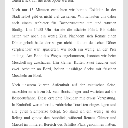
tollen Blick auf die Metropole werfen.
Nach nur 15 Minuten erreichten wir bereits Üsküdar. In der
Stadt selbst gibt es nicht viel zu sehen. Wir schauten uns daher
nach einem Anbieter für Bosporustouren um und wurden
fündig. Um 14:30 Uhr startete die nächste Fahrt. Bis dahin
hatten wir noch ein wenig Zeit. Nachdem sich Renate einen
Döner geholt hatte, der so gar nicht mit dem deutschen Döner
vergleichbar war, spazierten wir noch ein wenig an der Pier
entlang. Am Ende des Weges angekommen, konnten wir beim
Muschelfang zuschauen. Ein kleiner Kutter, zwei Taucher und
zwei Arbeiter an Bord, holten unzählige Säcke mit frischen
Muscheln an Bord.
Nach unserem kurzen Aufenthalt auf der asiatischen Seite,
marschierten wir zurück zum Bootsanleger und warteten auf die
Bosporusfähre. Diese erreichte Üsküdar mit etwas Verspätung.
In Eminönü waren bereits zahlreiche Touristen eingestiegen und
alle guten Sichtplätze belegt. So stand ich ein wenig an der
Reling und genoss den Ausblick, während Renate, Günter und
Marcel im hinteren Bereich des Schiffes Platz genommen hatten.