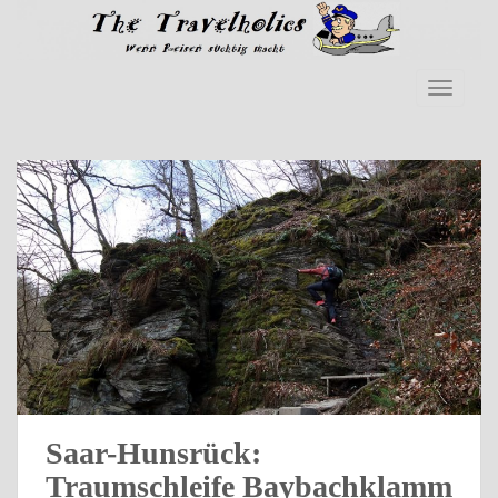
Skip to main content
TOGGLE
Saar-Hunsrück:
Traumschleife Baybachklamm