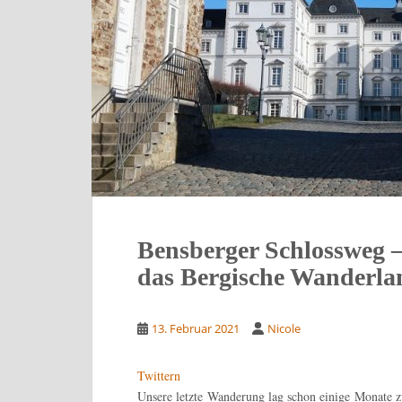
Bensberger Schlossweg 
das Bergische Wanderla
13. Februar 2021
Nicole
Twittern
Unsere letzte Wanderung lag schon einige Monate z