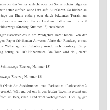
weder das Wetter schlecht oder bei Sonnenschein pilgerten
wir hatten einfach keine Lust aufs Autofahren. So blieben an
gänge am Rhein entlang oder durch bekanntes Terrain am
r etwas raus aus dem flachen Land und hatten uns für eine 9
Schlosswegs (Streizug Nummer 13) entschieden.
ger Barockschloss in das Waldgebiet Hardt hinein. Von der
gen Papier-fabrikanten-Anwesen führte der Rundweg erneut
iche Wallanlage der Erdenburg zurück nach Bensberg. Einige
ieg betrug ca. 100 Höhenmeter. Die Tour wird als „leicht“
di (Navi: Am Stockbrunnen, max. Parkzeit mit Parkscheibe: 2
renzt.). Während bei uns in den letzten Tagen insgesamt gut
front im Bergischen Land wohl vorbeigezogen. Hier lag gar