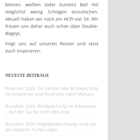
kleinen, weißen (oder bunten) Ball mit
möglichst wenig Schlägen einzulochen.
Aktuell haben wir noch ein HCPI von 54. Wir
freuen uns daher auch schon über Double-
Bogeys.
Folgt uns auf unseren Reisen und lasst
euch inspirieren.
NEUESTE BEITRÄGE
Brasilien 2026: Ein Letztes Mal Birdwatching
im Amazonas und Rückreise nach Manaus
Brasilien 2026: Birdwatchting im Amazonas
– Auf der Suche nach den Aras
Brasilien 2026: Vogelbeobachtung rund um
die Amazon Turtle Lodge