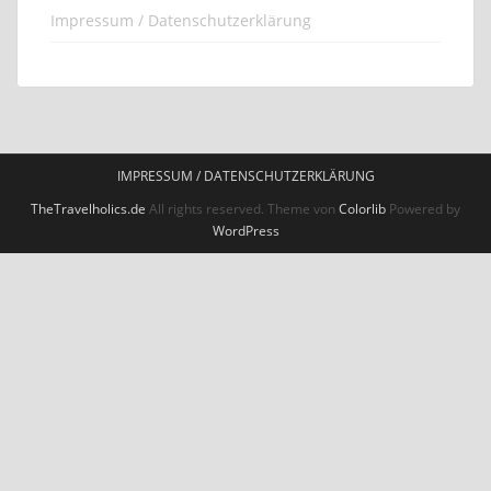
Impressum / Datenschutzerklärung
IMPRESSUM / DATENSCHUTZERKLÄRUNG
TheTravelholics.de
All rights reserved. Theme von
Colorlib
Powered by
WordPress