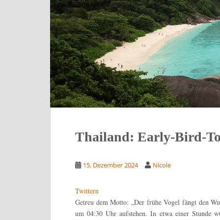
Thailand: Early-Bird-To
15. Dezember 2024
Nicole
Twittern
Getreu dem Motto: „Der frühe Vogel fängt den Wu
um 04:30 Uhr aufstehen. In etwa einer Stunde w