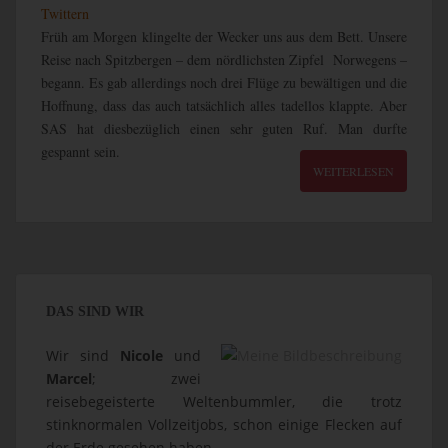
Twittern
Früh am Morgen klingelte der Wecker uns aus dem Bett. Unsere
Reise nach Spitzbergen – dem nördlichsten Zipfel Norwegens –
begann. Es gab allerdings noch drei Flüge zu bewältigen und die
Hoffnung, dass das auch tatsächlich alles tadellos klappte. Aber
SAS hat diesbezüglich einen sehr guten Ruf. Man durfte
gespannt sein.
WEITERLESEN
DAS SIND WIR
Wir sind
Nicole
und
Marcel
; zwei
reisebegeisterte Weltenbummler, die trotz
stinknormalen Vollzeitjobs, schon einige Flecken auf
der Erde gesehen haben.