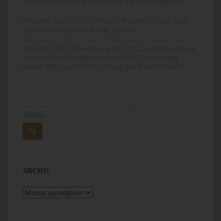
Löchern auf dem Iguassu Falls 18-Loch-Golfplatz
Brasilien 2026: In der Allegris Business Class Suite
der Lufthansa nach Rio de Janeiro
Vietnam 2025: Wanderung im Con Dao Nationalpark
zu den Stränden Bãi Bàng und Đất Thắm sowie
kleine Rollerrundfahrt entlang der Küstenstraße
Suche
nach:
ARCHIV
Archiv