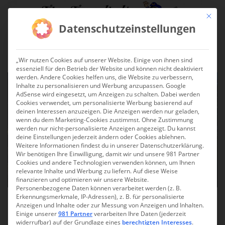
Skip to main content
Mit die
Datenschutzeinstellungen
TOGGLE
„Wir nutzen Cookies auf unserer Website. Einige von ihnen sind
essenziell für den Betrieb der Website und können nicht deaktiviert
werden. Andere Cookies helfen uns, die Website zu verbessern,
Inhalte zu personalisieren und Werbung anzupassen. Google
AdSense wird eingesetzt, um Anzeigen zu schalten. Dabei werden
Cookies verwendet, um personalisierte Werbung basierend auf
deinen Interessen anzuzeigen. Die Anzeigen werden nur geladen,
wenn du dem Marketing-Cookies zustimmst. Ohne Zustimmung
werden nur nicht-personalisierte Anzeigen angezeigt. Du kannst
deine Einstellungen jederzeit ändern oder Cookies ablehnen.
Weitere Informationen findest du in unserer Datenschutzerklärung.
Wir benötigen Ihre Einwilligung, damit wir und unsere 981 Partner
Cookies und andere Technologien verwenden können, um Ihnen
relevante Inhalte und Werbung zu liefern. Auf diese Weise
finanzieren und optimieren wir unsere Website.
Personenbezogene Daten können verarbeitet werden (z. B.
Erkennungsmerkmale, IP-Adressen), z. B. für personalisierte
Mallorca 2023: Wanderung
Anzeigen und Inhalte oder zur Messung von Anzeigen und Inhalten.
Einige unserer
981 Partner
verarbeiten Ihre Daten (jederzeit
zur Platja des Caló und zur
widerrufbar) auf der Grundlage eines
berechtigten Interesses
.