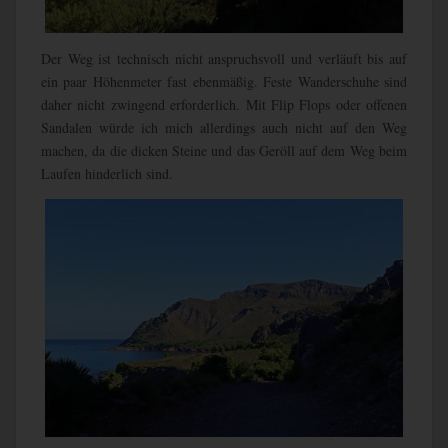
Der Weg ist technisch nicht anspruchsvoll und verläuft bis auf
ein paar Höhenmeter fast ebenmäßig. Feste Wanderschuhe sind
daher nicht zwingend erforderlich. Mit Flip Flops oder offenen
Sandalen würde ich mich allerdings auch nicht auf den Weg
machen, da die dicken Steine und das Geröll auf dem Weg beim
Laufen hinderlich sind.