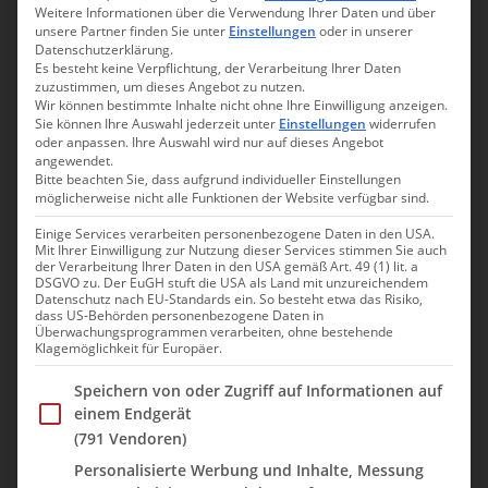
Weitere Informationen über die Verwendung Ihrer Daten und über
Cala de Oliver
unsere Partner finden Sie unter
Einstellungen
oder in unserer
Datenschutzerklärung.
Es besteht keine Verpflichtung, der Verarbeitung Ihrer Daten
24. September 2023
Nicole
zuzustimmen, um dieses Angebot zu nutzen.
Wir können bestimmte Inhalte nicht ohne Ihre Einwilligung anzeigen.
Sie können Ihre Auswahl jederzeit unter
Einstellungen
widerrufen
Twittern
oder anpassen. Ihre Auswahl wird nur auf dieses Angebot
angewendet.
Mit den Worten: „Noch mal ein paar Tage ins Warme“ kann
Bitte beachten Sie, dass aufgrund individueller Einstellungen
man mich eigentlich erst ab November ködern, wenn es bei uns
möglicherweise nicht alle Funktionen der Website verfügbar sind.
ungemütlich und kalt wird. Ende September genieße ich lieber
Einige Services verarbeiten personenbezogene Daten in den USA.
den Spätsommer in Deutschland mit angenehmen Temperaturen.
Mit Ihrer Einwilligung zur Nutzung dieser Services stimmen Sie auch
Aber wie es sich so ergab, führte mich der Job ein paar Tage
der Verarbeitung Ihrer Daten in den USA gemäß Art. 49 (1) lit. a
DSGVO zu. Der EuGH stuft die USA als Land mit unzureichendem
nach Mallorca. Da lag es natürlich nah, ein paar Extra-Tage
Datenschutz nach EU-Standards ein. So besteht etwa das Risiko,
dranzuhängen. Wobei ich die Tage nicht drangehängt, sondern
dass US-Behörden personenbezogene Daten in
Überwachungsprogrammen verarbeiten, ohne bestehende
davorgesetzt habe. Marcel konnte mich leider nicht begleiten,
Klagemöglichkeit für Europäer.
daher buchte ich Flug, Apartment und Mietwagen für mich
Im Folgenden finden Sie eine Liste der Zwecke des IAB Trans
Speichern von oder Zugriff auf Informationen auf
alleine.
einem Endgerät
Von Düsseldorf ging es zur unchristlichen Zeit mit Eurowings
(791 Vendoren)
(durchgeführt mit Lufthansa City Line) um 06:10 Uhr nach
Personalisierte Werbung und Inhalte, Messung
Palma de Mallorca. Der Flieger hatte leider 15 Minuten