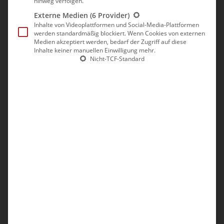
hinweg verfolgen.
Externe Medien
(6 Provider)
Inhalte von Videoplattformen und Social-Media-Plattformen
werden standardmäßig blockiert. Wenn Cookies von externen
Medien akzeptiert werden, bedarf der Zugriff auf diese
Inhalte keiner manuellen Einwilligung mehr.
Nicht-TCF-Standard
Landeanflug Palma de Mallorca
Ich begab mich zur Gepäckausgabe und nahm ca. 5 Minuten
später meinen Koffer in Empfang.
Meinen Mietwagen hatte ich aufgrund der vielen, positiven
Rezensionen bei
VIMA Rent a Car
gebucht. Man erhält vom
Anbieter eine detaillierte Wegbeschreibung (YouTube-Video),
da VIMA keinen eigenen Schalter am Flughafen besitzt. Ich
fand mich problemlos zurecht und holte das Auto im Parkhaus
auf der 4. Etage ab. Die Formalitäten waren in nur ein paar
Minuten erledigt und auf dem Parkplatz wartete mein Fiat 500