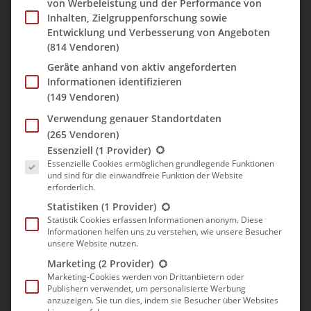
von Werbeleistung und der Performance von
Verspätung, da wir keinen freien Slot erwischt hatten. Viel
Inhalten, Zielgruppenforschung sowie
aufholen konnte der Pilot beim knapp Zwei-Stunden-Flug nicht
Entwicklung und Verbesserung von Angeboten
und so landeten wir um 08:35 Uhr in PMI.
(814 Vendoren)
Geräte anhand von aktiv angeforderten
Informationen identifizieren
(149 Vendoren)
Verwendung genauer Standortdaten
(265 Vendoren)
Es folgt eine Liste der Service-Gruppen, für die eine Einwill
Essenziell
(1 Provider)
Essenzielle Cookies ermöglichen grundlegende Funktionen
und sind für die einwandfreie Funktion der Website
erforderlich.
Statistiken
(1 Provider)
Statistik Cookies erfassen Informationen anonym. Diese
Informationen helfen uns zu verstehen, wie unsere Besucher
unsere Website nutzen.
Marketing
(2 Provider)
Marketing-Cookies werden von Drittanbietern oder
Publishern verwendet, um personalisierte Werbung
anzuzeigen. Sie tun dies, indem sie Besucher über Websites