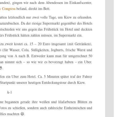
Stunden), gingen wir nach dem Abendessen im Einkaufscenter,
v Congress
befand, direkt ins Bett.
atten letztendlich nur zwei volle Tage, um Kiew zu erkunden.
dazuzubuchen. Da der riesige Supermarkt gegenüber des Hotels
entschieden wir uns gegen das Frühstück im Hotel und deckten
 fürs Frühstück hätten zahlen müssen, im Supermarkt ein.
 zu zweit kostet ca. 15 – 20 Euro insgesamt (mit Getränken),
(für Wasser, Cola, Süßigkeiten, Joghurts, frische Wurst und
wegung von A nach B. Entweder kann man für umgerechnet 50
an nimmt sich – so wie wir es bevorzugt haben – ein Uber.
😎.
fen ein Uber zum Hotel. Ca. 5 Minuten später traf der Fahrer
Startpunkt unserer heutigen Entdeckungstour durch Kiew.
me begannen gerade ihre weißen und lilafarbenen Blüten zu
otos zu schießen, sondern auch zahlreiche Einheimischen und
elfies machten 😆.