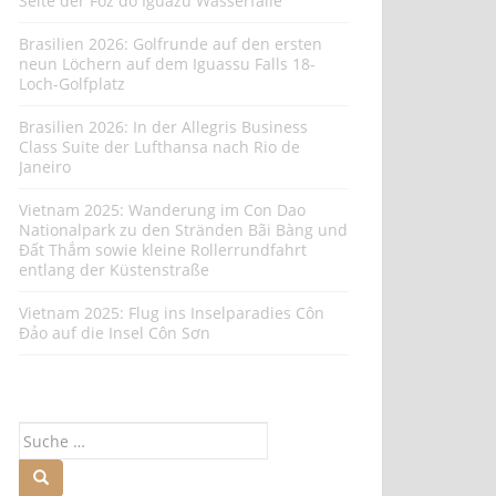
Seite der Foz do Iguazu Wasserfälle
Brasilien 2026: Golfrunde auf den ersten
neun Löchern auf dem Iguassu Falls 18-
Loch-Golfplatz
Brasilien 2026: In der Allegris Business
Class Suite der Lufthansa nach Rio de
Janeiro
Vietnam 2025: Wanderung im Con Dao
Nationalpark zu den Stränden Bãi Bàng und
Đất Thắm sowie kleine Rollerrundfahrt
entlang der Küstenstraße
Vietnam 2025: Flug ins Inselparadies Côn
Đảo auf die Insel Côn Sơn
Suche
nach: