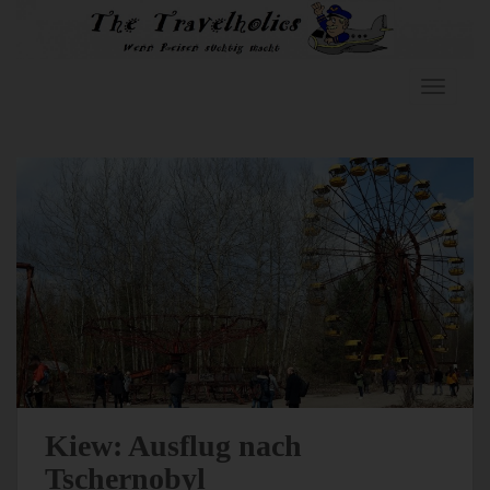
Skip to main content
TOGGLE
Kiew: Ausflug nach
Tschernobyl