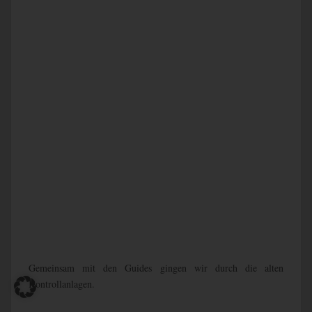
Neben dem Besuch des Atomkraftwerks und der Stadt Prypjat
ist der Ausflug zu Duga-1 ein echtes Highlight. Wann bekommt
man schon einmal die Möglichkeit, ein ehemaliges Radarsystem
in so gut erhaltenem Zustand zu besichtigen?
Wir liefen durch die verlassenen Gebäude bis zum ehemaligen
Kontrollraum.