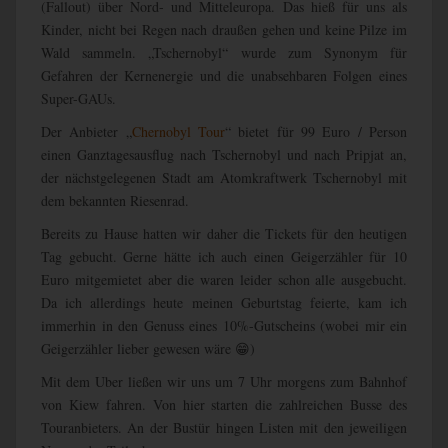
(Fallout) über Nord- und Mitteleuropa. Das hieß für uns als
Kinder, nicht bei Regen nach draußen gehen und keine Pilze im
Wald sammeln. „Tschernobyl“ wurde zum Synonym für
Gefahren der Kernenergie und die unabsehbaren Folgen eines
Super-GAUs.
Der Anbieter „
Chernobyl Tour
“ bietet für 99 Euro / Person
einen Ganztagesausflug nach Tschernobyl und nach Pripjat an,
der nächstgelegenen Stadt am Atomkraftwerk Tschernobyl mit
dem bekannten Riesenrad.
Bereits zu Hause hatten wir daher die Tickets für den heutigen
Tag gebucht. Gerne hätte ich auch einen Geigerzähler für 10
Euro mitgemietet aber die waren leider schon alle ausgebucht.
Da ich allerdings heute meinen Geburtstag feierte, kam ich
immerhin in den Genuss eines 10%-Gutscheins (wobei mir ein
Geigerzähler lieber gewesen wäre 😁)
Mit dem Uber ließen wir uns um 7 Uhr morgens zum Bahnhof
von Kiew fahren. Von hier starten die zahlreichen Busse des
Touranbieters. An der Bustür hingen Listen mit den jeweiligen