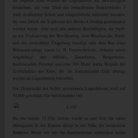
Im engeren Sinn werden als Liquidatoren die Beschäftigten
bezeichnet, die vom Dach des benachbarten Reaktorblocks 3
stark strahlenden Schutt und Graphitblöcke entfernen mussten,
die vom Druck der Explosion des Blocks 4 dorthin geschleudert
worden waren. Aber auch alle anderen Beschäftigten, die bspw.
an der Evakuierung der Bevölkerung, dem Waschen der Städte
und der verstrahlten Umgebung beteiligt oder dem Bau eines
Betonsarkophags waren (z. B. Feuerwehrleute, Arbeiter sowie
Angehörige des Militärs, Bauarbeiter, Bergarbeiter,
medizinisches Personal und eine 300 Mann starke Brigade des
Zivilschutzes aus Kiew, die die kontaminierte Erde abtrug)
werden als Liquidatoren betrachtet.
Die Gesamtzahl der bisher gestorbenen Liquidatoren wird auf
50.000 geschätzt. Ein bedrückender Ort.
Da wir bereits 13 Uhr hatten, wurde es nun Zeit für unser
Mittagessen in der Kantine direkt in der Nähe des havarierten
Reaktors. Bevor wir uns das Kantinenessen schmecken lassen