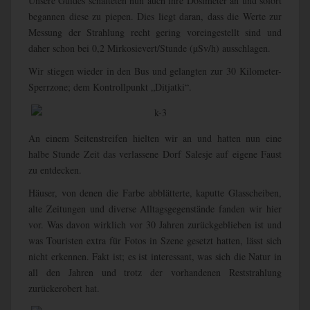
Unsere Guides schalteten nun auch ihre Dosimeter an und sofort
begannen diese zu piepen. Dies liegt daran, dass die Werte zur
Messung der Strahlung recht gering voreingestellt sind und
daher schon bei 0,2 Mirkosievert/Stunde (µSv/h) ausschlagen.
Wir stiegen wieder in den Bus und gelangten zur 30 Kilometer-
Sperrzone; dem Kontrollpunkt „Ditjatki“.
An einem Seitenstreifen hielten wir an und hatten nun eine
halbe Stunde Zeit das verlassene Dorf Salesje auf eigene Faust
zu entdecken.
Häuser, von denen die Farbe abblätterte, kaputte Glasscheiben,
alte Zeitungen und diverse Alltagsgegenstände fanden wir hier
vor. Was davon wirklich vor 30 Jahren zurückgeblieben ist und
was Touristen extra für Fotos in Szene gesetzt hatten, lässt sich
nicht erkennen. Fakt ist; es ist interessant, was sich die Natur in
all den Jahren und trotz der vorhandenen Reststrahlung
zurückerobert hat.