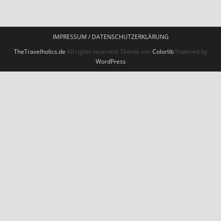
IMPRESSUM / DATENSCHUTZERKLÄRUNG
TheTravelholics.de
All rights reserved. Theme von
Colorlib
Powered by
WordPress