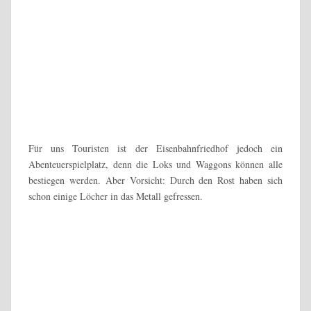
Wir liefen zu einer kleinen Plattform, die den Schriftsatz
„Uyuni“ prägte, genossen noch einmal den Blick auf die
Umgebung und gingen danach zurück zum Auto. Insgesamt
hatten wir 20 Minuten Zeit zum „Spielen“ gehabt.
Gegen 13 Uhr erreichten wir Uyuni, die 1889 als Militärstandort
gegründet wurde und auf einer Höhe von 3.675 Metern liegt.
Touristisch hat die Stadt nicht allzu viel zu Bieten. Wir
schlenderten etwas durch die staubigen Straßen und begaben uns
danach zum letzten gemeinsamen Mittagessen.