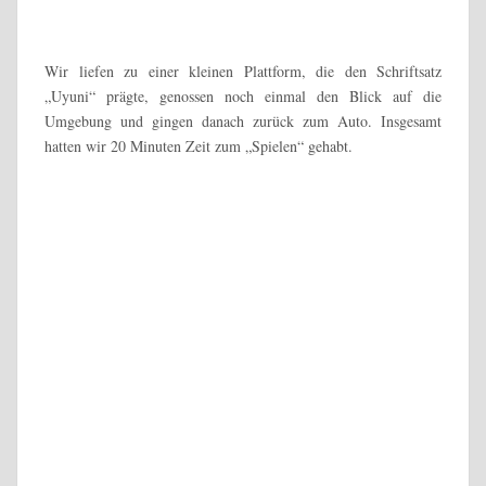
mussten Marcel und ich nach einer Wartezeit von einer Stunde
den Rückweg in Richtung San Pedro de Atacama antreten. Wir
verabschiedeten uns von unseren Reisekumpanen und warteten
auf den Fahrer, der uns zurück bringen sollte.
Die Strecke nach San Pedro de Atacama war jedoch für einen
Nachmittag zu weit und die Grenzen schlossen früh ihre Pforten,
so dass wir noch einmal einen Übernachtungsstopp in Villa Mar
einlegten.
Das Hostal Tierra Oculta aus der ersten Nacht wartete mit einem
freien Zweibettzimmer auf uns. Allerdings war es heute extrem
kalt, so dass wir uns bis zum Abendessen in die Betten legten
und uns bis unter die Nase zudeckten.