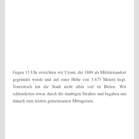
Um 19:30 Uhr bekamen wir ein letztes Abendessen serviert. Ein
wahres Festessen für mich – nicht. Da ich bei Buchung der Tour
angegeben hatte, dass ich Vegetarisches Essen wünsche,
bekamen wir heute eine Spaghetti-Bolognese nur aus Zwiebeln.
Und ich hasse Zwiebeln. Die gehen halt gar nicht. Also aß ich
lediglich trockene Spaghetti und freute mich aufs Essen am
nächsten Tag.
Wir trafen noch auf ein paar Teilnehmer der zweiten Gruppe
von World White Travel und nach einem kurzen Plausch
verabschiedeten wir uns und versuchten bei rund 10° im
Zimmer irgendwie zu schlafen.
Die Tour hatte sich wirklich gelohnt, denn die Salar de Uyuni
und auch die Laguna Colorado waren für uns absolute