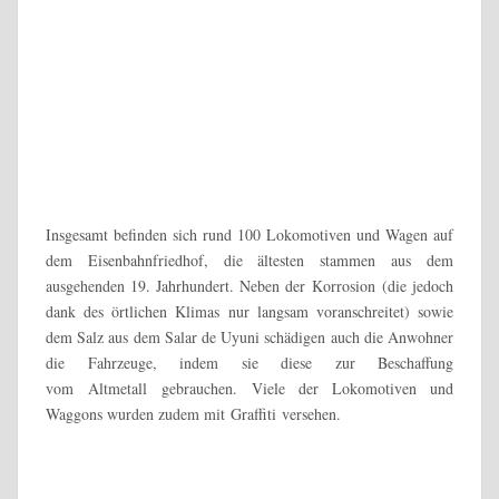
dem Eisenbahnfriedhof, die ältesten stammen aus dem
ausgehenden 19. Jahrhundert. Neben der Korrosion (die jedoch
dank des örtlichen Klimas nur langsam voranschreitet) sowie
dem Salz aus dem Salar de Uyuni schädigen auch die Anwohner
die Fahrzeuge, indem sie diese zur Beschaffung
vom Altmetall gebrauchen. Viele der Lokomotiven und
Waggons wurden zudem mit Graffiti versehen.
Für uns Touristen ist der Eisenbahnfriedhof jedoch ein
Abenteuerspielplatz, denn die Loks und Waggons können alle
bestiegen werden. Aber Vorsicht: Durch den Rost haben sich
schon einige Löcher in das Metall gefressen.
Nachdem ich Lokführer gespielt hatte, nahm ich auf der
Schaukel platz. Einmal wieder Kind sein dürfen 😁.