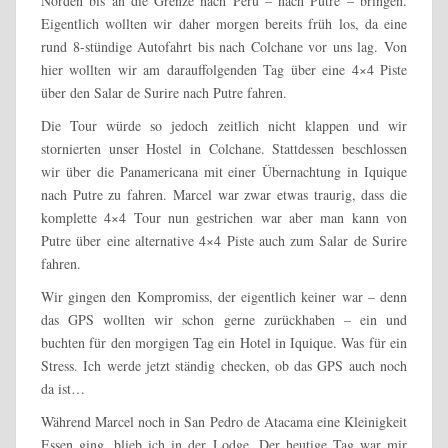
Norden bis an die Grenze nach Peru – nach Putre – bringen.
Eigentlich wollten wir daher morgen bereits früh los, da eine
rund 8-stündige Autofahrt bis nach Colchane vor uns lag. Von
hier wollten wir am darauffolgenden Tag über eine 4×4 Piste
über den Salar de Surire nach Putre fahren.
Die Tour würde so jedoch zeitlich nicht klappen und wir
stornierten unser Hostel in Colchane. Stattdessen beschlossen
wir über die Panamericana mit einer Übernachtung in Iquique
nach Putre zu fahren. Marcel war zwar etwas traurig, dass die
komplette 4×4 Tour nun gestrichen war aber man kann von
Putre über eine alternative 4×4 Piste auch zum Salar de Surire
fahren.
Wir gingen den Kompromiss, der eigentlich keiner war – denn
das GPS wollten wir schon gerne zurückhaben – ein und
buchten für den morgigen Tag ein Hotel in Iquique. Was für ein
Stress. Ich werde jetzt ständig checken, ob das GPS auch noch
da ist…
Während Marcel noch in San Pedro de Atacama eine Kleinigkeit
Essen ging, blieb ich in der Lodge. Der heutige Tag war mir