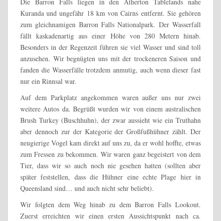
Die Barron Falls liegen in den Atherton Tablelands nahe
Kuranda und ungefähr 18 km von Cairns entfernt. Sie gehören
zum gleichnamigen Barron Falls Nationalpark. Der Wasserfall
fällt kaskadenartig aus einer Höhe von 280 Metern hinab.
Besonders in der Regenzeit führen sie viel Wasser und sind toll
anzusehen. Wir begnügten uns mit der trockeneren Saison und
fanden die Wasserfälle trotzdem anmutig, auch wenn dieser fast
nur ein Rinnsal war.
Auf dem Parkplatz angekommen waren außer uns nur zwei
weitere Autos da. Begrüßt wurden wir von einem australischen
Brush Turkey (Buschhuhn), der zwar aussieht wie ein Truthahn
aber dennoch zur der Kategorie der Großfußhühner zählt. Der
neugierige Vogel kam direkt auf uns zu, da er wohl hoffte, etwas
zum Fressen zu bekommen. Wir waren ganz begeistert von dem
Tier, dass wir so auch noch nie gesehen hatten (sollten aber
später feststellen, dass die Hühner eine echte Plage hier in
Queensland sind… und auch nicht sehr beliebt).
Wir folgten dem Weg hinab zu dem Barron Falls Lookout.
Zuerst erreichten wir einen ersten Aussichtspunkt nach ca.