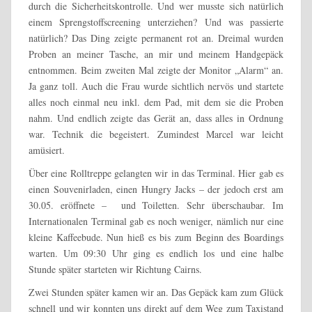
durch die Sicherheitskontrolle. Und wer musste sich natürlich
einem Sprengstoffscreening unterziehen? Und was passierte
natürlich? Das Ding zeigte permanent rot an. Dreimal wurden
Proben an meiner Tasche, an mir und meinem Handgepäck
entnommen. Beim zweiten Mal zeigte der Monitor „Alarm“ an.
Ja ganz toll. Auch die Frau wurde sichtlich nervös und startete
alles noch einmal neu inkl. dem Pad, mit dem sie die Proben
nahm. Und endlich zeigte das Gerät an, dass alles in Ordnung
war. Technik die begeistert. Zumindest Marcel war leicht
amüsiert.
Über eine Rolltreppe gelangten wir in das Terminal. Hier gab es
einen Souvenirladen, einen Hungry Jacks – der jedoch erst am
30.05. eröffnete – und Toiletten. Sehr überschaubar. Im
Internationalen Terminal gab es noch weniger, nämlich nur eine
kleine Kaffeebude. Nun hieß es bis zum Beginn des Boardings
warten. Um 09:30 Uhr ging es endlich los und eine halbe
Stunde später starteten wir Richtung Cairns.
Zwei Stunden später kamen wir an. Das Gepäck kam zum Glück
schnell und wir konnten uns direkt auf dem Weg zum Taxistand