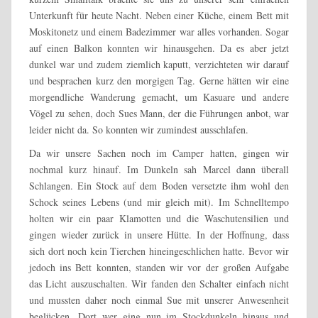
Unterkunft für heute Nacht. Neben einer Küche, einem Bett mit
Moskitonetz und einem Badezimmer war alles vorhanden. Sogar
auf einen Balkon konnten wir hinausgehen. Da es aber jetzt
dunkel war und zudem ziemlich kaputt, verzichteten wir darauf
und besprachen kurz den morgigen Tag. Gerne hätten wir eine
morgendliche Wanderung gemacht, um Kasuare und andere
Vögel zu sehen, doch Sues Mann, der die Führungen anbot, war
leider nicht da. So konnten wir zumindest ausschlafen.
Da wir unsere Sachen noch im Camper hatten, gingen wir
nochmal kurz hinauf. Im Dunkeln sah Marcel dann überall
Schlangen. Ein Stock auf dem Boden versetzte ihm wohl den
Schock seines Lebens (und mir gleich mit). Im Schnelltempo
holten wir ein paar Klamotten und die Waschutensilien und
gingen wieder zurück in unsere Hütte. In der Hoffnung, dass
sich dort noch kein Tierchen hineingeschlichen hatte. Bevor wir
jedoch ins Bett konnten, standen wir vor der großen Aufgabe
das Licht auszuschalten. Wir fanden den Schalter einfach nicht
und mussten daher noch einmal Sue mit unserer Anwesenheit
beglücken. Dort wer ging nun im Stockdunkeln hinaus und