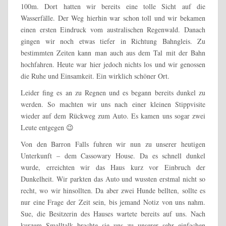
100m. Dort hatten wir bereits eine tolle Sicht auf die
Wasserfälle. Der Weg hierhin war schon toll und wir bekamen
einen ersten Eindruck vom australischen Regenwald. Danach
gingen wir noch etwas tiefer in Richtung Bahngleis. Zu
bestimmten Zeiten kann man auch aus dem Tal mit der Bahn
hochfahren. Heute war hier jedoch nichts los und wir genossen
die Ruhe und Einsamkeit. Ein wirklich schöner Ort.
Leider fing es an zu Regnen und es begann bereits dunkel zu
werden. So machten wir uns nach einer kleinen Stippvisite
wieder auf dem Rückweg zum Auto. Es kamen uns sogar zwei
Leute entgegen 😉
Von den Barron Falls fuhren wir nun zu unserer heutigen
Unterkunft – dem Cassowary House. Da es schnell dunkel
wurde, erreichten wir das Haus kurz vor Einbruch der
Dunkelheit. Wir parkten das Auto und wussten erstmal nicht so
recht, wo wir hinsollten. Da aber zwei Hunde bellten, sollte es
nur eine Frage der Zeit sein, bis jemand Notiz von uns nahm.
Sue, die Besitzerin des Hauses wartete bereits auf uns. Nach
kurzem Smalltalk brachte sie uns zu unserer sehr einfachen