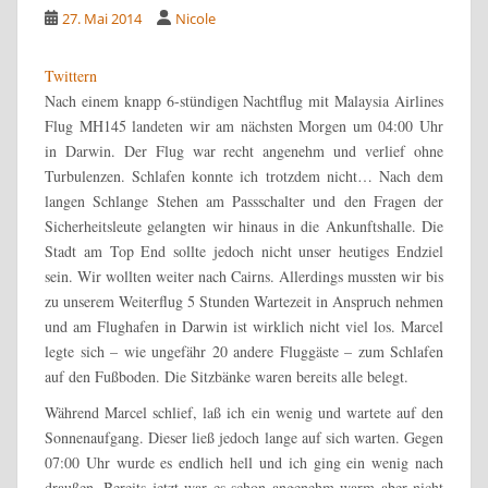
27. Mai 2014
Nicole
Twittern
Nach einem knapp 6-stündigen Nachtflug mit Malaysia Airlines
Flug MH145 landeten wir am nächsten Morgen um 04:00 Uhr
in Darwin. Der Flug war recht angenehm und verlief ohne
Turbulenzen. Schlafen konnte ich trotzdem nicht… Nach dem
langen Schlange Stehen am Passschalter und den Fragen der
Sicherheitsleute gelangten wir hinaus in die Ankunftshalle.
Die
Stadt am Top End sollte jedoch nicht unser heutiges Endziel
sein. Wir wollten weiter nach Cairns. Allerdings mussten wir bis
zu unserem Weiterflug 5 Stunden Wartezeit in Anspruch nehmen
und am Flughafen in Darwin ist wirklich nicht viel los. Marcel
legte sich – wie ungefähr 20 andere Fluggäste – zum Schlafen
auf den Fußboden. Die Sitzbänke waren bereits alle belegt.
Während Marcel schlief, laß ich ein wenig und wartete auf den
Sonnenaufgang. Dieser ließ jedoch lange auf sich warten. Gegen
07:00 Uhr wurde es endlich hell und ich ging ein wenig nach
draußen. Bereits jetzt war es schon angenehm warm aber nicht