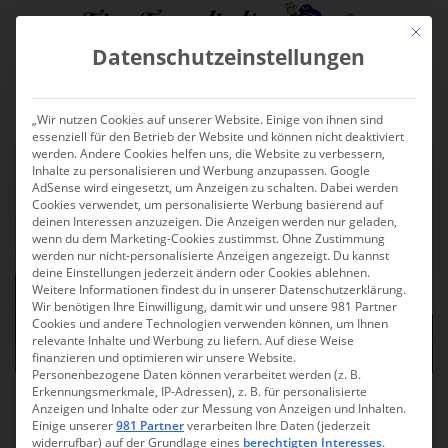
S
Mit die
k
Datenschutzeinstellungen
i
p
TOGGLE
t
„Wir nutzen Cookies auf unserer Website. Einige von ihnen sind
o
essenziell für den Betrieb der Website und können nicht deaktiviert
m
werden. Andere Cookies helfen uns, die Website zu verbessern,
a
Inhalte zu personalisieren und Werbung anzupassen. Google
AdSense wird eingesetzt, um Anzeigen zu schalten. Dabei werden
i
Cookies verwendet, um personalisierte Werbung basierend auf
n
deinen Interessen anzuzeigen. Die Anzeigen werden nur geladen,
wenn du dem Marketing-Cookies zustimmst. Ohne Zustimmung
c
werden nur nicht-personalisierte Anzeigen angezeigt. Du kannst
o
deine Einstellungen jederzeit ändern oder Cookies ablehnen.
n
Weitere Informationen findest du in unserer Datenschutzerklärung.
Wir benötigen Ihre Einwilligung, damit wir und unsere 981 Partner
t
Cookies und andere Technologien verwenden können, um Ihnen
e
relevante Inhalte und Werbung zu liefern. Auf diese Weise
n
finanzieren und optimieren wir unsere Website.
Personenbezogene Daten können verarbeitet werden (z. B.
t
Erkennungsmerkmale, IP-Adressen), z. B. für personalisierte
Thailand: Ausflug zum Doi
Anzeigen und Inhalte oder zur Messung von Anzeigen und Inhalten.
Einige unserer
981 Partner
verarbeiten Ihre Daten (jederzeit
Inthanon – Thailands
widerrufbar) auf der Grundlage eines
berechtigten Interesses
.