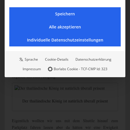
Die Pagoden Nopphonphusiri und Noppamethanedon
Speichern
Alle akzeptieren
Auch wir spazierten ein wenig zwischen den blühenden Blumen
umher und schossen zahlreiche Fotos. Schade, dass die Sonne
Individuelle Datenschutzeinstellungen
sich nicht zeigen wollte.
Sprache
Cookie-Details
Datenschutzerklärung
Da wir noch ein straffes Programm für den heutigen Tag vor uns
Impressum
Borlabs Cookie - TCF-CMP Id: 323
hatten, nahmen wir Abschied von den königlichen Pagoden und
begaben uns zum Ausgang.
Der thailändische König ist natürlich überall präsent
Eigentlich wollten wir uns mit dem Shuttle hinauf zum
Parkplatz fahren lassen aber da hätten wir eine Ewigkeit