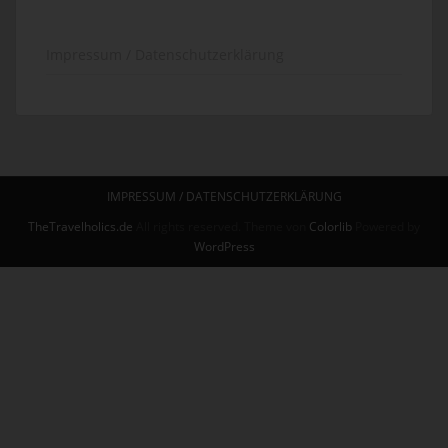
Impressum / Datenschutzerklärung
IMPRESSUM / DATENSCHUTZERKLÄRUNG
TheTravelholics.de
All rights reserved. Theme von
Colorlib
Powered by
WordPress