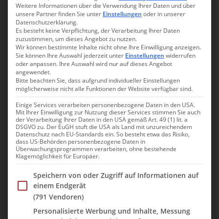
Weitere Informationen über die Verwendung Ihrer Daten und über
höchstem Berg
unsere Partner finden Sie unter
Einstellungen
oder in unserer
Datenschutzerklärung.
Es besteht keine Verpflichtung, der Verarbeitung Ihrer Daten
22. Dezember 2024
Nicole
zuzustimmen, um dieses Angebot zu nutzen.
Wir können bestimmte Inhalte nicht ohne Ihre Einwilligung anzeigen.
Sie können Ihre Auswahl jederzeit unter
Einstellungen
widerrufen
Twittern
oder anpassen. Ihre Auswahl wird nur auf dieses Angebot
angewendet.
Nach unserer kurzen Stippvisite in Chiang Rai, brachen wir
Bitte beachten Sie, dass aufgrund individueller Einstellungen
nach dem Frühstück gegen 08:00 Uhr auf und checkten aus dem
möglicherweise nicht alle Funktionen der Website verfügbar sind.
Mora Boutique Hotel aus, um zurück nach Chiang Mai zu
Einige Services verarbeiten personenbezogene Daten in den USA.
fahren. Unseren letzten Tag im Norden Thailands wollten wir
Mit Ihrer Einwilligung zur Nutzung dieser Services stimmen Sie auch
mit dem Besuch des Doi Inthanon Nationalparks verbringen.
der Verarbeitung Ihrer Daten in den USA gemäß Art. 49 (1) lit. a
DSGVO zu. Der EuGH stuft die USA als Land mit unzureichendem
Der gleichnamige Doi Inthanon ist mit 2.565 Metern Höhe der
Datenschutz nach EU-Standards ein. So besteht etwa das Risiko,
höchste Berg des Landes und wird deshalb auch das Dach
dass US-Behörden personenbezogene Daten in
Überwachungsprogrammen verarbeiten, ohne bestehende
Thailands genannt. Doch zunächst mussten wir rund 4 Stunden
Klagemöglichkeit für Europäer.
Autofahrt hinter uns bringen, um von Chiang Rai zum Eingang
Im Folgenden finden Sie eine Liste der Zwecke des IAB Trans
Speichern von oder Zugriff auf Informationen auf
des Nationalparks etwa 100 Kilometer von Chiang Mai entfernt
einem Endgerät
zu gelangen.
(791 Vendoren)
Wir bezahlten den Eintritt i. H. v. 300 THB / Person (+30 THB
Personalisierte Werbung und Inhalte, Messung
fürs Auto) und fuhren in Serpentinen in rund 45 Minuten