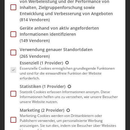
von Werbeleistung und der Performance von
bergauf zum höchsten Punkt.
Inhalten, Zielgruppenforschung sowie
Unterwegs herrschte so dichter Nebel, dass wir gespannt waren,
Entwicklung und Verbesserung von Angeboten
(814 Vendoren)
ob wir überhaupt die Aussicht genießen konnten.
Geräte anhand von aktiv angeforderten
Da heute Sonntag war, war es entsprechend voll auf den Straßen
Informationen identifizieren
und auf dem Parkplatz auf dem ausgebauten Berggipfel, auf
(149 Vendoren)
dem sich auch ein Militärstützpunkt befand. Mit Mühe fanden
Verwendung genauer Standortdaten
wir noch einen freien Platz und liefen zunächst zu einem
(265 Vendoren)
Aussichtspunkt mit Andachtsstätte.
Es folgt eine Liste der Service-Gruppen, für die eine Einwill
Essenziell
(1 Provider)
Essenzielle Cookies ermöglichen grundlegende Funktionen
und sind für die einwandfreie Funktion der Website
erforderlich.
Statistiken
(1 Provider)
Statistik Cookies erfassen Informationen anonym. Diese
Informationen helfen uns zu verstehen, wie unsere Besucher
unsere Website nutzen.
Marketing
(2 Provider)
Marketing-Cookies werden von Drittanbietern oder
Publishern verwendet, um personalisierte Werbung
anzuzeigen. Sie tun dies, indem sie Besucher über Websites