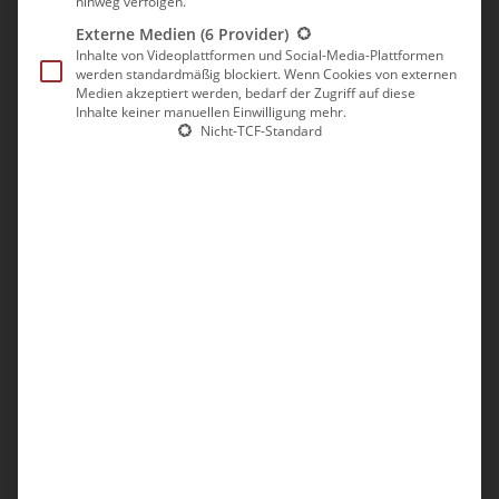
hinweg verfolgen.
Externe Medien
(6 Provider)
Inhalte von Videoplattformen und Social-Media-Plattformen
werden standardmäßig blockiert. Wenn Cookies von externen
Medien akzeptiert werden, bedarf der Zugriff auf diese
Inhalte keiner manuellen Einwilligung mehr.
Nicht-TCF-Standard
Aussichtspunkt mit Andachtsstätte auf dem Doi Inthanon
Wir hatten Glück, die Sonne schien aber die dichte
Wolkendecke verhinderte eine weite Sicht. Die Temperatur lag
bei nur rund 10° Celsius, weswegen wir die Jacken auspackten