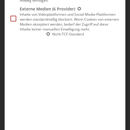
hinweg verfolgen.
Rathaus Sassnitz
Externe Medien
(6 Provider)
Inhalte von Videoplattformen und Social-Media-Plattformen
werden standardmäßig blockiert. Wenn Cookies von externen
Medien akzeptiert werden, bedarf der Zugriff auf diese
Wir folgten den Schildern in Richtung Tierpark und nahmen
Inhalte keiner manuellen Einwilligung mehr.
kurz vorm Eingang zum Park einen unscheinbaren Pfad nach
Nicht-TCF-Standard
links.
Raus aus der Stadt, rein die Natur
Bergauf gelangten wir nach ca. 200 Metern zu einem Parkplatz
und liefen geradeaus weiter.
Der breite Schotterweg führte uns parallel zur Landstraße in den