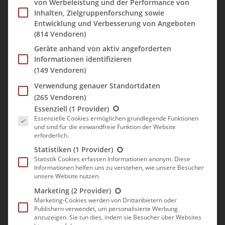
von Werbeleistung und der Performance von
Inhalten, Zielgruppenforschung sowie
Entwicklung und Verbesserung von Angeboten
(814 Vendoren)
Geräte anhand von aktiv angeforderten
Informationen identifizieren
(149 Vendoren)
Verwendung genauer Standortdaten
(265 Vendoren)
Es folgt eine Liste der Service-Gruppen, für die eine Einwill
Essenziell
(1 Provider)
Essenzielle Cookies ermöglichen grundlegende Funktionen
und sind für die einwandfreie Funktion der Website
erforderlich.
St. Johannes Kirche
Statistiken
(1 Provider)
Statistik Cookies erfassen Informationen anonym. Diese
Informationen helfen uns zu verstehen, wie unsere Besucher
unsere Website nutzen.
Vorbei am Rathaus von Sassnitz und einem Ehrenmal bogen wir
Marketing
(2 Provider)
nach links in den Steinbachweg ab.
Marketing-Cookies werden von Drittanbietern oder
Publishern verwendet, um personalisierte Werbung
anzuzeigen. Sie tun dies, indem sie Besucher über Websites