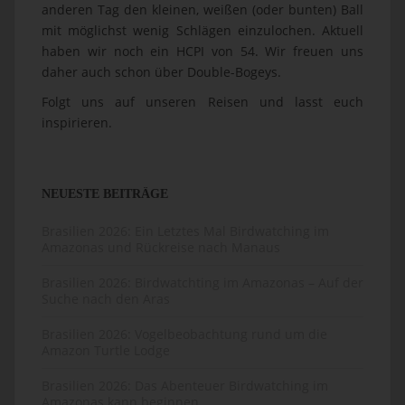
anderen Tag den kleinen, weißen (oder bunten) Ball
mit möglichst wenig Schlägen einzulochen. Aktuell
haben wir noch ein HCPI von 54. Wir freuen uns
daher auch schon über Double-Bogeys.
Folgt uns auf unseren Reisen und lasst euch
inspirieren.
NEUESTE BEITRÄGE
Brasilien 2026: Ein Letztes Mal Birdwatching im
Amazonas und Rückreise nach Manaus
Brasilien 2026: Birdwatchting im Amazonas – Auf der
Suche nach den Aras
Brasilien 2026: Vogelbeobachtung rund um die
Amazon Turtle Lodge
Brasilien 2026: Das Abenteuer Birdwatching im
Amazonas kann beginnen