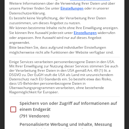
Weitere Informationen über die Verwendung Ihrer Daten und über
zu den Wissower Klinken und
unsere Partner finden Sie unter
Einstellungen
oder in unserer
der Piratenschlucht
Datenschutzerklärung.
Es besteht keine Verpflichtung, der Verarbeitung Ihrer Daten
zuzustimmen, um dieses Angebot zu nutzen.
Wir können bestimmte Inhalte nicht ohne Ihre Einwilligung anzeigen.
20. Oktober 2024
Nicole
Sie können Ihre Auswahl jederzeit unter
Einstellungen
widerrufen
oder anpassen. Ihre Auswahl wird nur auf dieses Angebot
angewendet.
Twittern
Bitte beachten Sie, dass aufgrund individueller Einstellungen
Für unseren letzten Tag auf Rügen hatten wir zunächst mit einer
möglicherweise nicht alle Funktionen der Website verfügbar sind.
Bootstour zu den Kreidefelsen geliebäugelt. Der Blick vom
Einige Services verarbeiten personenbezogene Daten in den USA.
Wasser auf die markante Küste wäre mit Sicherheit ein toller
Mit Ihrer Einwilligung zur Nutzung dieser Services stimmen Sie auch
der Verarbeitung Ihrer Daten in den USA gemäß Art. 49 (1) lit. a
Abschluss unseres einwöchigen Aufenthalts geworden. Doch
DSGVO zu. Der EuGH stuft die USA als Land mit unzureichendem
leider waren alle Ausflugsschiffe ausgebucht. So beschlossen wir
Datenschutz nach EU-Standards ein. So besteht etwa das Risiko,
dass US-Behörden personenbezogene Daten in
das beste draus zu machen und den Urlaub mit einer kleinen
Überwachungsprogrammen verarbeiten, ohne bestehende
Rundwanderung zu den Kreidefelsen im Nationalpark Jasmund
Klagemöglichkeit für Europäer.
zu beenden.
Im Folgenden finden Sie eine Liste der Zwecke des IAB Trans
Speichern von oder Zugriff auf Informationen auf
Wir frühstückten in Ruhe und konnten heute einmal unabhängig
einem Endgerät
von Busplänen aufbrechen. Die Sonne lachte und von der
(791 Vendoren)
Ferienwohnung „Villa Elfriede“ liefen wir entlang der
Personalisierte Werbung und Inhalte, Messung
Hauptstraße bis zur St. Johannes Kirche.