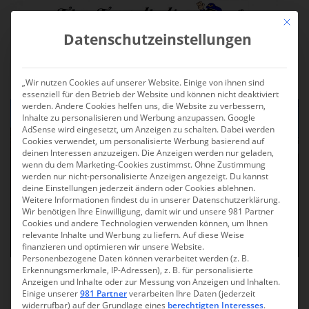
S
Mit die
k
Datenschutzeinstellungen
i
p
TOGGLE
t
„Wir nutzen Cookies auf unserer Website. Einige von ihnen sind
o
essenziell für den Betrieb der Website und können nicht deaktiviert
m
werden. Andere Cookies helfen uns, die Website zu verbessern,
a
Inhalte zu personalisieren und Werbung anzupassen. Google
AdSense wird eingesetzt, um Anzeigen zu schalten. Dabei werden
i
Cookies verwendet, um personalisierte Werbung basierend auf
n
deinen Interessen anzuzeigen. Die Anzeigen werden nur geladen,
wenn du dem Marketing-Cookies zustimmst. Ohne Zustimmung
c
werden nur nicht-personalisierte Anzeigen angezeigt. Du kannst
o
deine Einstellungen jederzeit ändern oder Cookies ablehnen.
n
Weitere Informationen findest du in unserer Datenschutzerklärung.
Wir benötigen Ihre Einwilligung, damit wir und unsere 981 Partner
t
Cookies und andere Technologien verwenden können, um Ihnen
e
relevante Inhalte und Werbung zu liefern. Auf diese Weise
n
finanzieren und optimieren wir unsere Website.
Personenbezogene Daten können verarbeitet werden (z. B.
t
Erkennungsmerkmale, IP-Adressen), z. B. für personalisierte
Rügen 2024: Kleine
Anzeigen und Inhalte oder zur Messung von Anzeigen und Inhalten.
Einige unserer
981 Partner
verarbeiten Ihre Daten (jederzeit
Rundwanderung von Sassnitz
widerrufbar) auf der Grundlage eines
berechtigten Interesses
.