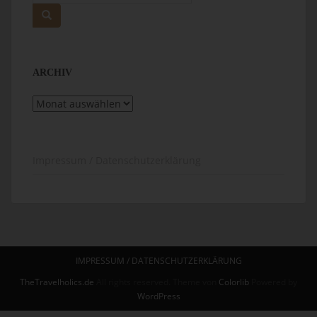
nach:
ARCHIV
Archiv
Impressum / Datenschutzerklärung
IMPRESSUM / DATENSCHUTZERKLÄRUNG
TheTravelholics.de
All rights reserved. Theme von
Colorlib
Powered by
WordPress