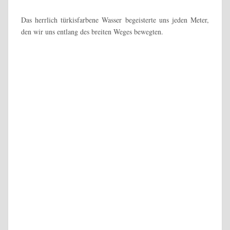
Schade nur, dass es keine Bänke am Wegesrand gibt. So nahmen
wir stattdessen auf einem großen Felsblock Platz und rasteten
noch einmal. Bis zur Bushaltestelle lagen nur noch ca. 20
Minuten Fußweg vor uns und wir wollten die Zeit daher lieber
am See nutzen als an der Haltestelle.
Über die breite Staumauer legten wir die letzten Meter zurück
und erreichten gegen 16:10 Uhr die Haltestelle, wo schon einige
Wanderer auf die Ankunft des Busses warten.